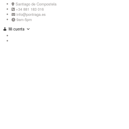
Skip
Santiago de Compostela
to
+34 881 183 016
content
info@pontraga.es
9am-5pm
Mi cuenta
Youtube
Instagram