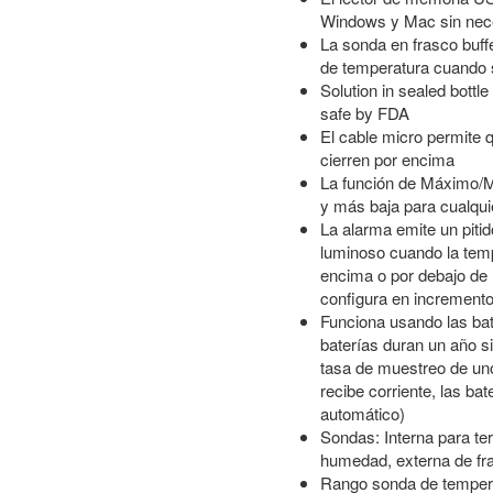
Windows y Mac sin neces
La sonda en frasco buff
de temperatura cuando s
Solution in sealed bottle
safe by FDA
El cable micro permite 
cierren por encima
La función de Máximo/M
y más baja para cualqui
La alarma emite un piti
luminoso cuando la tem
encima o por debajo de l
configura en incremento
Funciona usando las bat
baterías duran un año s
tasa de muestreo de uno
recibe corriente, las ba
automático)
Sondas: Interna para te
humedad, externa de fr
Rango sonda de temperat