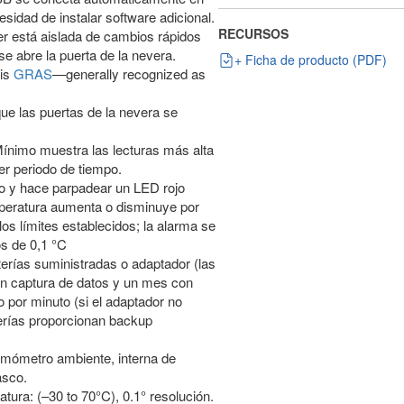
idad de instalar software adicional.
RECURSOS
er está aislada de cambios rápidos
e abre la puerta de la nevera.
+ Ficha de producto (PDF)
 is
GRAS
—generally recognized as
que las puertas de la nevera se
ínimo muestra las lecturas más alta
er periodo de tiempo.
do y hace parpadear un LED rojo
peratura aumenta o disminuye por
os límites establecidos; la alarma se
s de 0,1 °C
erías suministradas o adaptador (las
in captura de datos y un mes con
 por minuto (si el adaptador no
terías proporcionan backup
rmómetro ambiente, interna de
asco.
ura: (–30 to 70°C), 0.1° resolución.