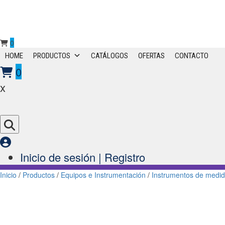
0
Primary
HOME
PRODUCTOS
CATÁLOGOS
OFERTAS
CONTACTO
Menu
0
x
Inicio de sesión | Registro
Inicio
/
Productos
/
Equipos e Instrumentación
/
Instrumentos de medi