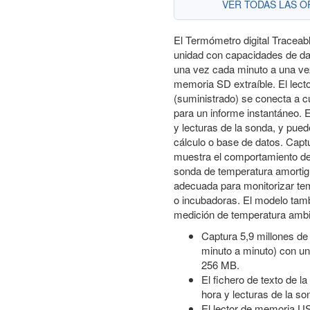
VER TODAS LAS 
El Termómetro digital Traceab
unidad con capacidades de dat
una vez cada minuto a una ve
memoria SD extraíble. El lect
(suministrado) se conecta a 
para un informe instantáneo. E
y lecturas de la sonda, y pued
cálculo o base de datos. Captu
muestra el comportamiento de
sonda de temperatura amortigu
adecuada para monitorizar te
o incubadoras. El modelo tamb
medición de temperatura amb
Captura 5,9 millones de
minuto a minuto) con un
256 MB.
El fichero de texto de l
hora y lecturas de la so
El lector de memoria U