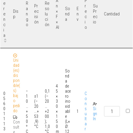
A
P
e
R
Re
Pr
n
r
Su
r
a
so
So
E
Dis
ec
×
e
Pr
e
n
lu
nd
n
Cantidad
p
isi
F
c
ec
n
g
ci
a
v
ón
×
i
io
c
o
ón
Al
o
i
a
Uni
dad
(es)
So
dis
nd
pon
a
ible(
4
de
s)
−
0,1
5
ace
0
C
baj
1
±1
(–
×
ro
5
o
o
0
(–
20
3
ino
6
n
pedi
…
20
…
0
xid
0
s
Si
do
+
...+
+2
×
abl
1
1
u
gn
5
53
00
1
e
1
lt
In
0
,9)
);
5
(L×
Con
1
a
º
°C
1,0
0
Ø:
sult
3
r
C
°C
m
12
e