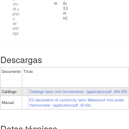
m
0×
sto
3,5
ck y
m
plaz
m)
o
de
entr
ega
Descargas
Documento
Título
Catálogo
Catálogo testo mini termómetros
(application/pdf, 956 KB)
EU declaration of conformity testo Waterproof mini probe
Manual
thermometer
(application/pdf, 50 kb)
Datos técnicos