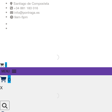
Skip
Santiago de Compostela
to
+34 881 183 016
content
info@pontraga.es
9am-5pm
Youtube
Instagram
0
Primary
MENU
Menu
0
x