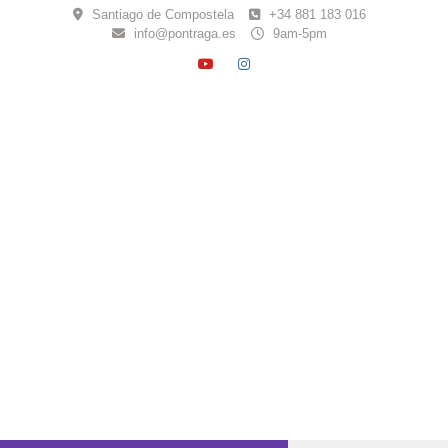
Skip
Santiago de Compostela
+34 881 183 016
to
info@pontraga.es
9am-5pm
content
YOUTUBE
INSTAGRAM