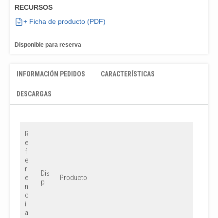
RECURSOS
+ Ficha de producto (PDF)
Disponible para reserva
INFORMACIÓN PEDIDOS
CARACTERÍSTICAS
DESCARGAS
R
e
f
e
r
Dis
e
Producto
p
n
c
i
a