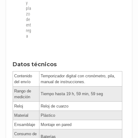
y
pla
zo
de
ent
reg
a
Datos técnicos
Contenido
Temporizador digital con cronómetro, pila,
del envío
manual de instrucciones.
Rango de
Tiempo hasta 19 h, 59 min, 59 seg
medición
Reloj
Reloj de cuarzo
Material
Plástico
Ensamblaje
Montaje en pared
Consumo de
Baterías