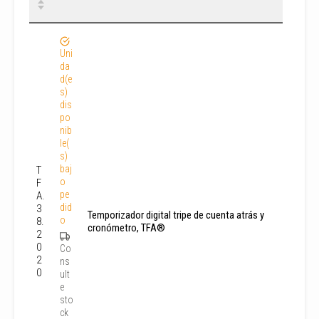
Uni
da
d(e
s)
dis
po
nib
le(
s)
baj
T
o
F
pe
A.
did
3
Temporizador digital tripe de cuenta atrás y
o
8.
cronómetro, TFA®
2
0
Co
2
ns
0
ult
e
sto
ck