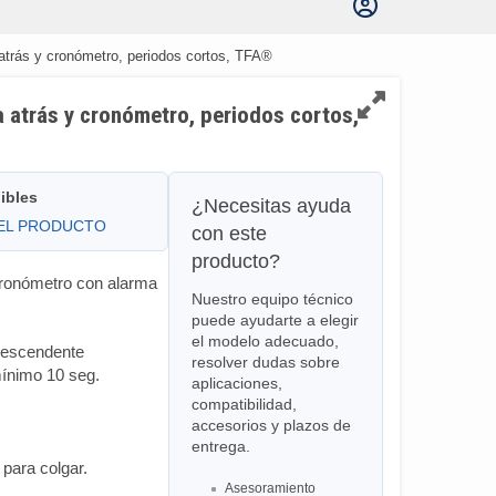
 atrás y cronómetro, periodos cortos, TFA®
a atrás y cronómetro, periodos cortos,
ibles
¿Necesitas ayuda
DEL PRODUCTO
con este
producto?
 cronómetro con alarma
Nuestro equipo técnico
puede ayudarte a elegir
el modelo adecuado,
descendente
resolver dudas sobre
mínimo 10 seg.
aplicaciones,
compatibilidad,
accesorios y plazos de
entrega.
para colgar.
Asesoramiento