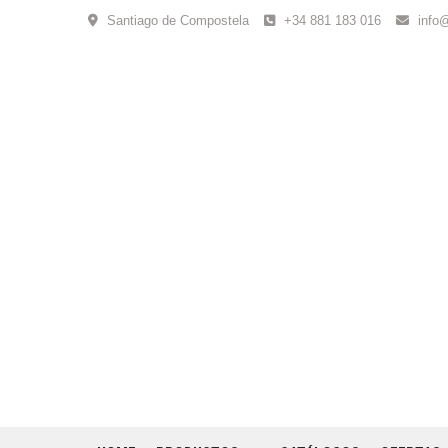
Skip
Santiago de Compostela
+34 881 183 016
info
to
content