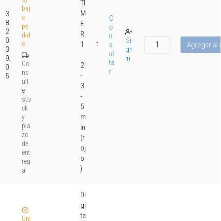
TI
baj
M
3
o
C
8.
E
pe
o
2
R
did
n
0
Si
o
1
s
Agregar al 
1
3
gn
ul
-
9.
In
ta
Co
2
0
r
ns
-
5
ult
3
e
-
sto
5
ck
m
y
pla
in
zo
(r
de
oj
ent
o
reg
)
a
Di
gi
ta
Uni