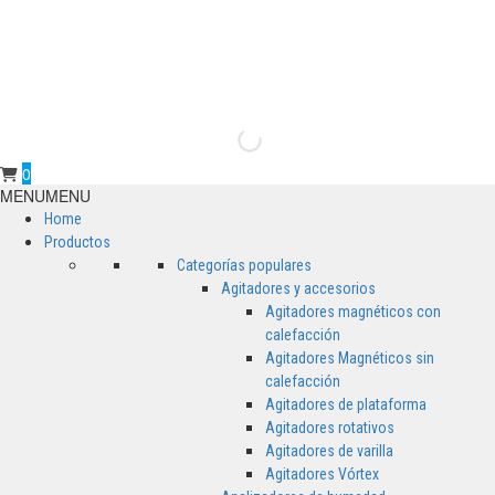
0
Primary
MENU
MENU
Menu
Home
Productos
Categorías populares
Agitadores y accesorios
Agitadores magnéticos con
calefacción
Agitadores Magnéticos sin
calefacción
Agitadores de plataforma
Agitadores rotativos
Agitadores de varilla
Agitadores Vórtex