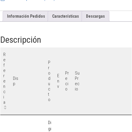
Información Pedidos
Características
Descargas
Descripción
R
e
P
f
r
e
o
Pr
Su
r
E
Dis
d
e
Pr
e
n
p
u
ci
ec
n
v
c
o
io
c
t
i
o
a
Di
gi