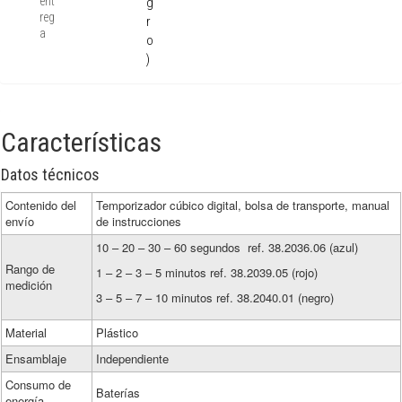
ent
g
reg
r
a
o
)
Características
Datos técnicos
Contenido del
Temporizador cúbico digital, bolsa de transporte, manual
envío
de instrucciones
10 – 20 – 30 – 60 segundos ref. 38.2036.06 (azul)
Rango de
1 – 2 – 3 – 5 minutos ref. 38.2039.05 (rojo)
medición
3 – 5 – 7 – 10 minutos ref. 38.2040.01 (negro)
Material
Plástico
Ensamblaje
Independiente
Consumo de
Baterías
energía