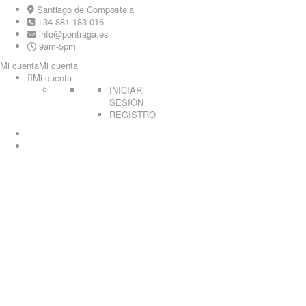
Skip
Santiago de Compostela
to
+34 881 183 016
content
info@pontraga.es
9am-5pm
Mi cuenta
Mi cuenta
Mi cuenta
INICIAR
SESIÓN
REGISTRO
Youtube
Instagram