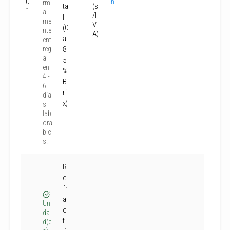
0
In
rm
ta
(s
1
al
/I
l
me
V
(0
nte
A)
a
ent
reg
8
a
5
en
%
4 -
B
6
ri
día
x)
s
lab
ora
ble
s.
R
e
fr
a
Uni
c
da
t
d(e