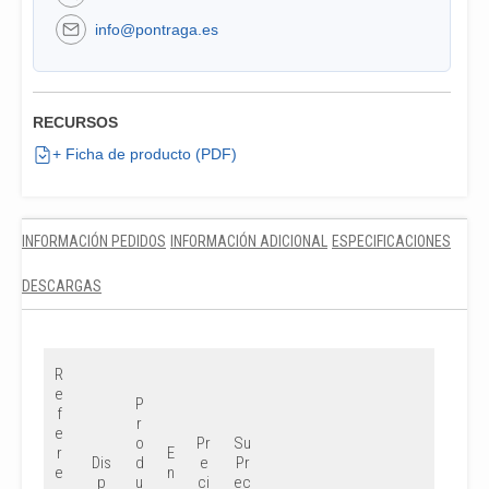
info@pontraga.es
RECURSOS
+ Ficha de producto (PDF)
INFORMACIÓN PEDIDOS
INFORMACIÓN ADICIONAL
ESPECIFICACIONES
DESCARGAS
R
e
P
f
r
e
o
Pr
Su
r
E
Dis
d
e
Pr
e
n
p
u
ci
ec