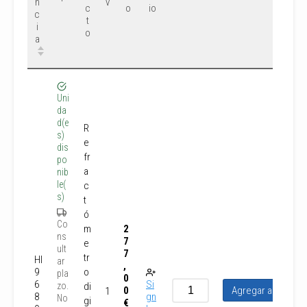
n
v
c
o
io
c
t
i
o
a
Uni
da
d(e
R
s)
e
dis
fr
po
a
nib
le(
c
s)
t
ó
Co
m
2
ns
7
e
ult
7
tr
HI
ar
,
9
o
pla
0
6
Si
zo.
di
0
Agregar al carrito
1
8
gn
No
gi
€