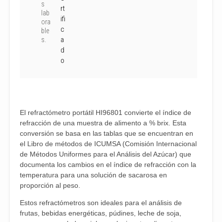
s
rt
lab
ifi
ora
c
ble
a
s.
d
o
El refractómetro portátil HI96801 convierte el índice de
refracción de una muestra de alimento a % brix. Esta
conversión se basa en las tablas que se encuentran en
el Libro de métodos de ICUMSA (Comisión Internacional
de Métodos Uniformes para el Análisis del Azúcar) que
documenta los cambios en el índice de refracción con la
temperatura para una solución de sacarosa en
proporción al peso.
Estos refractómetros son ideales para el análisis de
frutas, bebidas energéticas, púdines, leche de soja,