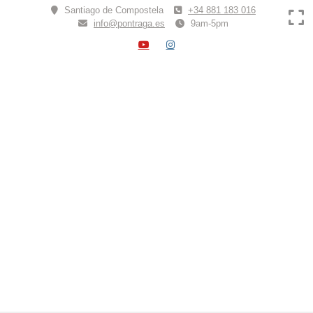
Skip
Santiago de Compostela
+34 881 183 016
to
info@pontraga.es
9am-5pm
content
YOUTUBE
INSTAGRAM