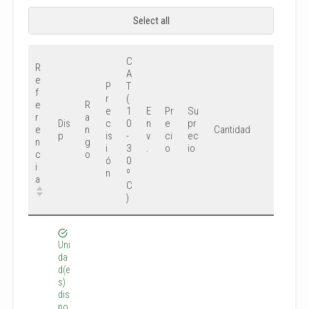
Select all
C
R
A
e
P
T
f
r
(
e
R
e
1
E
Pr
Su
r
a
Dis
c
0
n
e
pr
e
n
Cantidad
p
is
-
v
ci
ec
n
g
i
3
.
o
io
c
o
ó
0
i
n
º
a
C
)
Uni
da
d(e
s)
dis
po