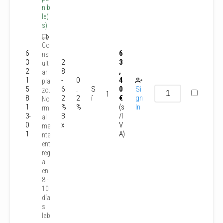
nib
le(
s)
Co
6
6
ns
3
2
3
ult
2
8
,
ar
1
-
0
4
pla
5
6
.
S
0
Si
zo.
1
8
2
2
í
€
gn
No
1
%
%
(s
In
rm
3-
B
/I
al
0
x
V
me
1
A)
nte
ent
reg
a
en
8 -
10
día
s
lab