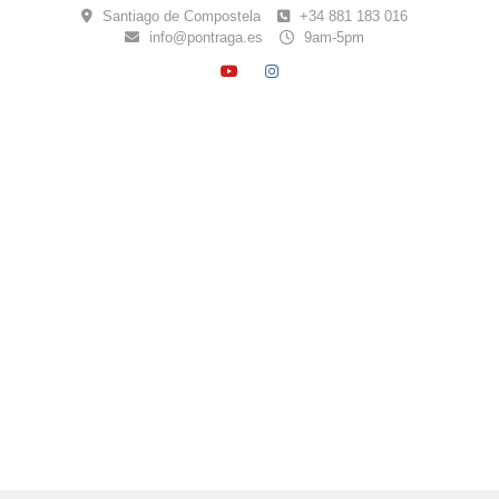
Skip
Santiago de Compostela
+34 881 183 016
to
info@pontraga.es
9am-5pm
content
YOUTUBE
INSTAGRAM