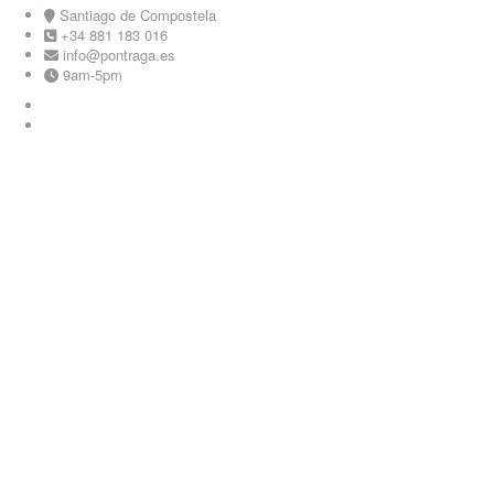
Skip
Santiago de Compostela
to
+34 881 183 016
content
info@pontraga.es
9am-5pm
Youtube
Instagram