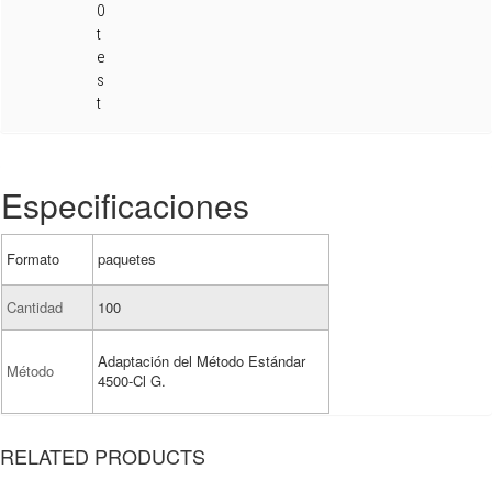
0
t
e
s
t
Especificaciones
Formato
paquetes
Cantidad
100
Adaptación del Método Estándar
Método
4500-Cl G.
RELATED PRODUCTS