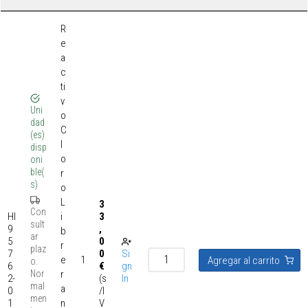
R
e
a
c
ti
v
Uni
o
dad
C
(es)
l
disp
o
oni
ble(
r
s)
o
L
3
Con
HI
i
3
sult
9
,
b
ar
5
0
r
plaz
7
0
Si
e
1
Agregar al carrito
o.
6
€
gn
Nor
r
2-
(s
In
mal
a
0
/I
men
1
n
V