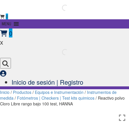
0
Primary
MENU
Menu
0
x
Inicio de sesión | Registro
Inicio
/
Productos
/
Equipos e Instrumentación
/
Instrumentos de
medida
/
Fotómetros | Checkers | Test kits quimicos
/ Reactivo polvo
Cloro Libre rango bajo 100 test, HANNA