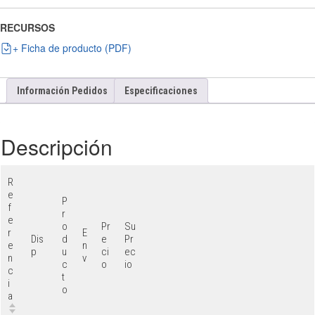
RECURSOS
+ Ficha de producto (PDF)
Información Pedidos
Especificaciones
Descripción
R
e
P
f
r
e
o
Pr
Su
r
E
Dis
d
e
Pr
e
n
p
u
ci
ec
n
v
c
o
io
c
t
i
o
a