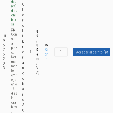
dad
C
(es)
l
disp
o
oni
ble(
r
s)
o
L
9
Con
HI
i
2
sult
9
,
b
ar
5
0
r
plaz
7
0
Si
e
1
Agregar al carrito
o.
6
€
gn
Nor
r
2-
(s
In
mal
a
0
/I
men
3
n
V
te
A)
g
entr
o
ega
b
en 4
- 6
a
días
j
lab
o
ora
3
bles
0
.