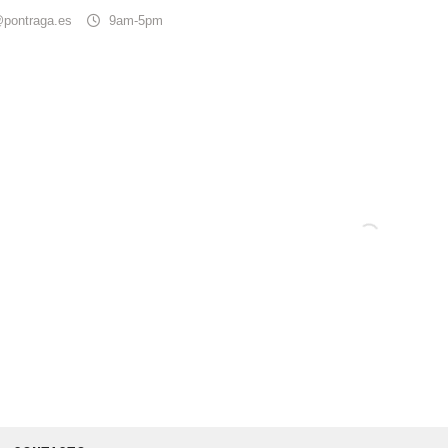
@pontraga.es
9am-5pm