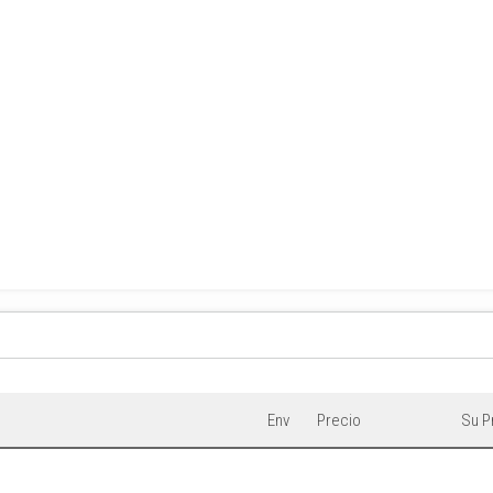
Env
Precio
Su P