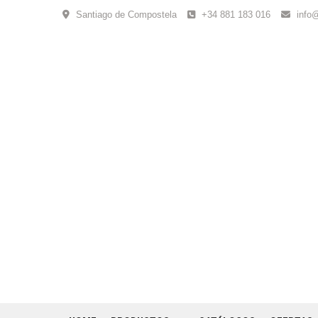
Skip
Santiago de Compostela
+34 881 183 016
info
to
content