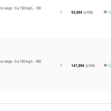
os rango : 0 a 150 mg/L - 100
Si
1
52,00
€
(s/IVA)
os rango : 0 a 150 mg/L - 300
Si
1
147,00
€
(s/IVA)