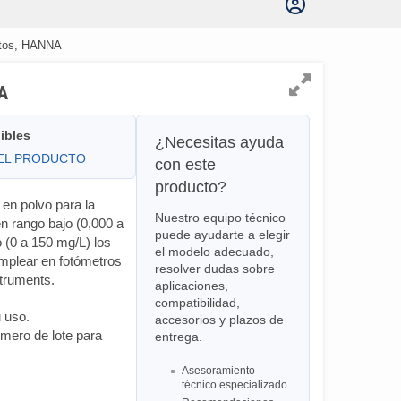
ritos, HANNA
NA
ibles
¿Necesitas ayuda
DEL PRODUCTO
con este
producto?
en polvo para la
Nuestro equipo técnico
en rango bajo (0,000 a
puede ayudarte a elegir
o (0 a 150 mg/L) los
el modelo adecuado,
mplear en fotómetros
resolver dudas sobre
truments.
aplicaciones,
compatibilidad,
u uso.
accesorios y plazos de
mero de lote para
entrega.
Asesoramiento
técnico especializado