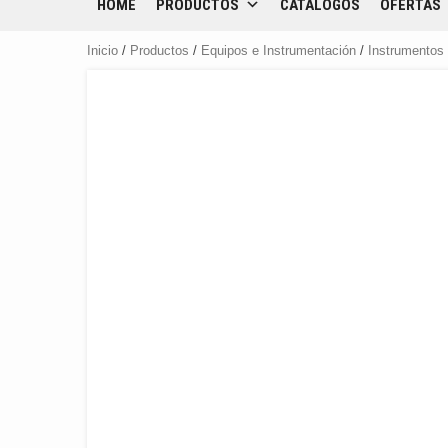
HOME
PRODUCTOS
CATÁLOGOS
OFERTAS
Inicio
/
Productos
/
Equipos e Instrumentación
/
Instrumentos