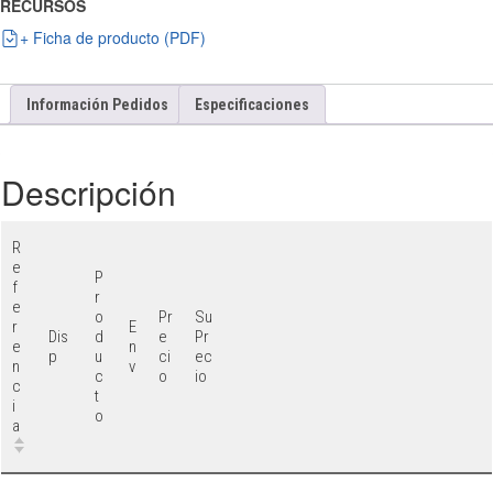
RECURSOS
+ Ficha de producto (PDF)
Información Pedidos
Especificaciones
Descripción
R
e
P
f
r
e
o
Pr
Su
r
E
Dis
d
e
Pr
e
n
p
u
ci
ec
n
v
c
o
io
c
t
i
o
a