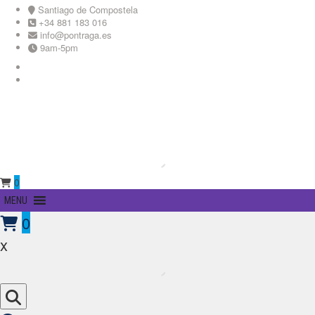
Skip
Santiago de Compostela
to
+34 881 183 016
content
info@pontraga.es
9am-5pm
Youtube
Instagram
0
Primary
MENU
Menu
0
x