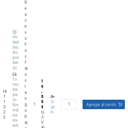
R
e
a
c
ti
v
Uni
o
dad
F
(es)
o
dis
s
pon
f
ible
(s)
at
o
Co
s
1
nsu
r
6
ltar
HI
,
a
pla
7
0
n
zo.
1
0
Si
g
1
Agregar al carrito
Nor
3-
€
gn
mal
o
2
(s
In
me
b
5
/I
nte
aj
V
entr
A)