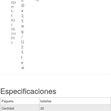
o
ega
(0
en
a
4 -
6
2,
día
5
s
m
lab
g
ora
/
ble
L)
s.
2
5
t
e
st
Especificaciones
Paquete
bolsitas
Cantidad
25