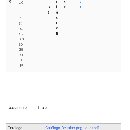
9
t
d
s
a
Co
o
i
a
r
ns
s
a
ult
c
e
i
st
ó
oc
n
k y
pla
zo
de
en
tre
ga
Documento
Título
Catálogo
Catálogo Deltalab pag 28-29.pdf