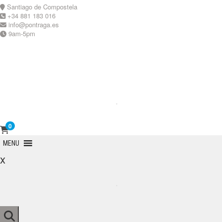
Skip
Santiago de Compostela
to
+34 881 183 016
content
info@pontraga.es
9am-5pm
Youtube
Instagram
0
Primary
MENU
Menu
x