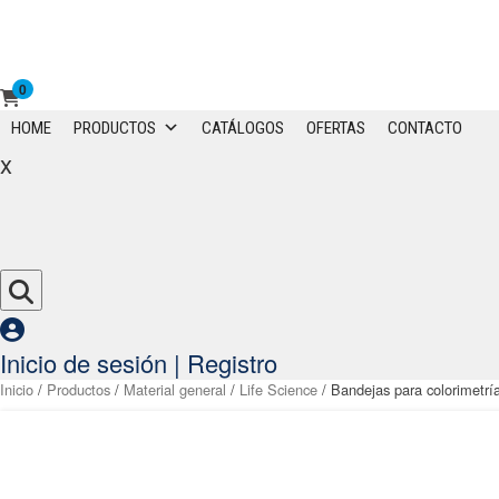
0
Primary
HOME
PRODUCTOS
CATÁLOGOS
OFERTAS
CONTACTO
Menu
x
Inicio de sesión | Registro
Inicio
/
Productos
/
Material general
/
Life Science
/ Bandejas para colorimetría