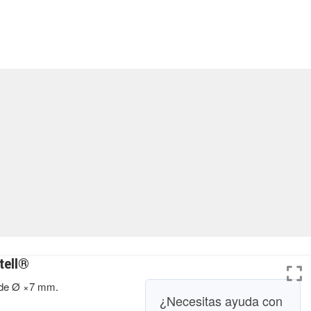
tell®
1 de Ø ×7 mm.
¿Necesitas ayuda con