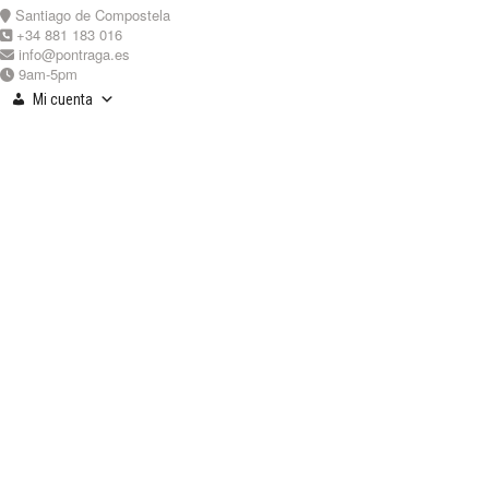
Skip
Santiago de Compostela
to
+34 881 183 016
content
info@pontraga.es
9am-5pm
Mi cuenta
Youtube
Instagram