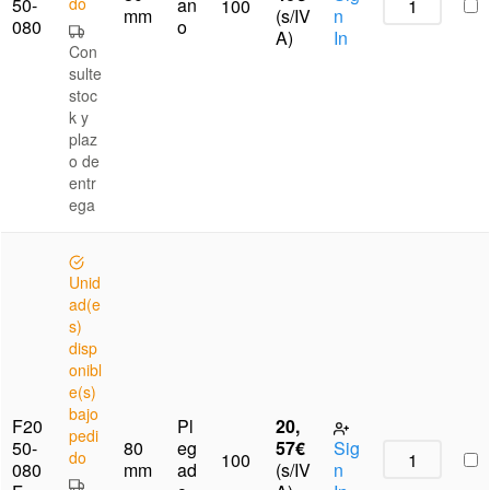
50-
do
an
100
mm
(s/IV
n
080
o
A)
In
Con
sulte
stoc
k y
plaz
o de
entr
ega
Unid
ad(e
s)
disp
onibl
e(s)
bajo
F20
Pl
20,
pedi
50-
80
eg
57
€
Sig
do
100
080
mm
ad
(s/IV
n