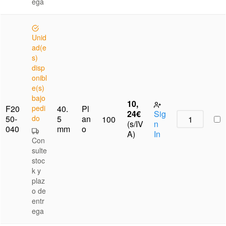
ega
Unid
ad(e
s)
disp
onibl
e(s)
bajo
10,
F20
pedi
40.
Pl
24
€
Sig
50-
do
5
an
100
(s/IV
n
040
mm
o
A)
In
Con
sulte
stoc
k y
plaz
o de
entr
ega