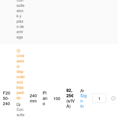
Con
sulte
stoc
k y
plaz
o de
entr
ega
Unid
ad(e
s)
disp
onibl
e(s)
bajo
82,
F20
pedi
Pl
240
25
€
Sig
50-
do
an
100
mm
(s/IV
n
240
o
A)
In
Con
sulte