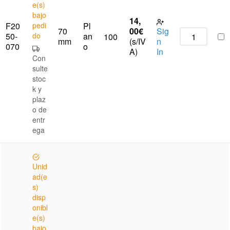
e(s)
bajo
14,
F20
pedi
Pl
70
00
€
Sig
50-
do
an
100
mm
(s/IV
n
070
o
A)
In
Con
sulte
stoc
k y
plaz
o de
entr
ega
Unid
ad(e
s)
disp
onibl
e(s)
bajo