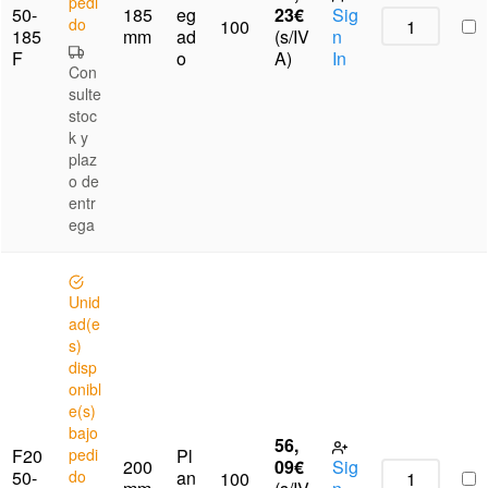
pedi
50-
185
eg
23
€
Sig
do
100
185
mm
ad
(s/IV
n
F
o
A)
In
Con
sulte
stoc
k y
plaz
o de
entr
ega
Unid
ad(e
s)
disp
onibl
e(s)
bajo
56,
F20
pedi
Pl
200
09
€
Sig
50-
do
an
100