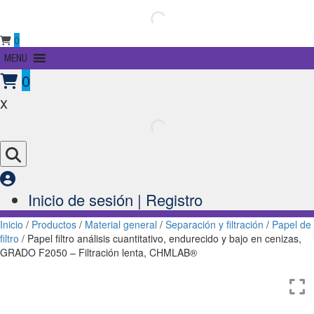
0
Primary
MENU
Menu
0
x
Inicio de sesión | Registro
Inicio
/
Productos
/
Material general
/
Separación y filtración
/
Papel de
filtro
/ Papel filtro análisis cuantitativo, endurecido y bajo en cenizas,
GRADO F2050 – Filtración lenta, CHMLAB®