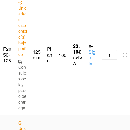
Unid
ad(e
s)
disp
onibl
e(s)
bajo
23,
F20
pedi
Pl
125
10
€
Sig
50-
do
an
100
mm
(s/IV
n
125
o
A)
In
Con
sulte
stoc
k y
plaz
o de
entr
ega
Unid