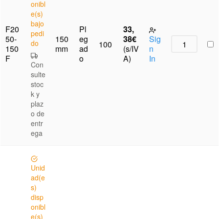
onibl
e(s)
bajo
F20
Pl
33,
pedi
50-
150
eg
38
€
Sig
do
100
150
mm
ad
(s/IV
n
F
o
A)
In
Con
sulte
stoc
k y
plaz
o de
entr
ega
Unid
ad(e
s)
disp
onibl
e(s)