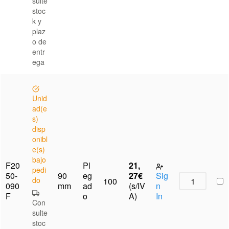
sulte
stoc
k y
plaz
o de
entr
ega
Unid
ad(e
s)
disp
onibl
e(s)
bajo
F20
Pl
21,
pedi
50-
90
eg
27
€
Sig
do
100
090
mm
ad
(s/IV
n
F
o
A)
In
Con
sulte
stoc