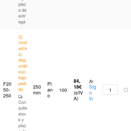
plaz
o de
entr
ega
Unid
ad(e
s)
disp
onibl
e(s)
bajo
84,
F20
pedi
Pl
250
18
€
Sig
50-
do
an
100
mm
(s/IV
n
250
o
A)
In
Con
sulte
stoc
k y
plaz