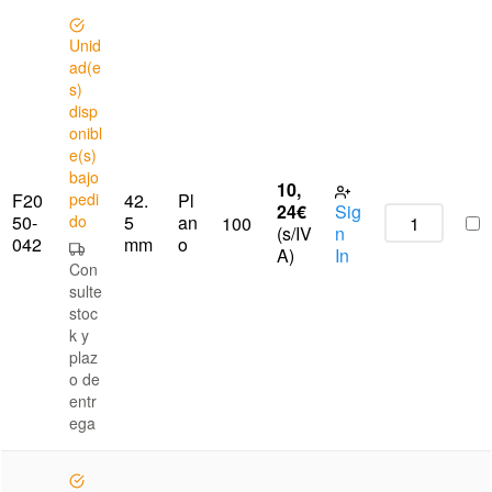
Unid
ad(e
s)
disp
onibl
e(s)
bajo
10,
F20
pedi
42.
Pl
24
€
Sig
50-
do
5
an
100
(s/IV
n
042
mm
o
A)
In
Con
sulte
stoc
k y
plaz
o de
entr
ega