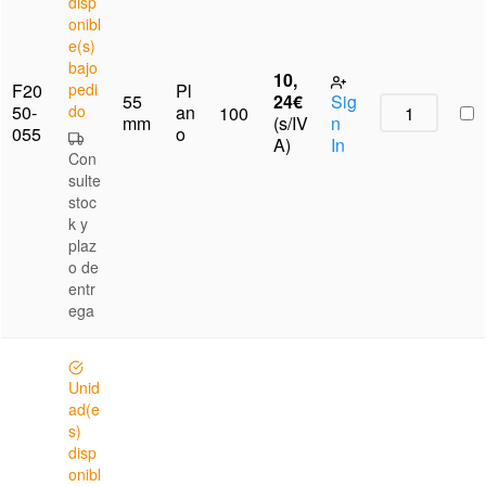
disp
onibl
e(s)
bajo
10,
F20
pedi
Pl
55
24
€
Sig
50-
do
an
100
mm
(s/IV
n
055
o
A)
In
Con
sulte
stoc
k y
plaz
o de
entr
ega
Unid
ad(e
s)
disp
onibl