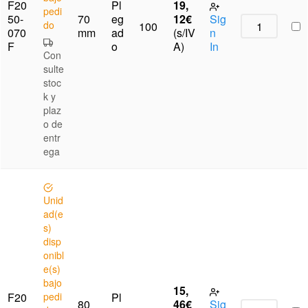
F20
Pl
19,
pedi
50-
70
eg
12
€
Sig
do
100
070
mm
ad
(s/IV
n
F
o
A)
In
Con
sulte
stoc
k y
plaz
o de
entr
ega
Unid
ad(e
s)
disp
onibl
e(s)
bajo
15,
F20
pedi
Pl
80
46
€
Sig