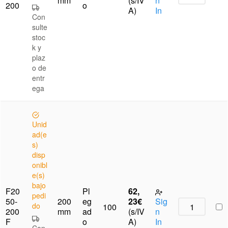
mm
(s/IV
n
200
o
A)
In
Con
sulte
stoc
k y
plaz
o de
entr
ega
Unid
ad(e
s)
disp
onibl
e(s)
bajo
F20
Pl
62,
pedi
50-
200
eg
23
€
Sig
do
100
200
mm
ad
(s/IV
n
F
o
A)
In