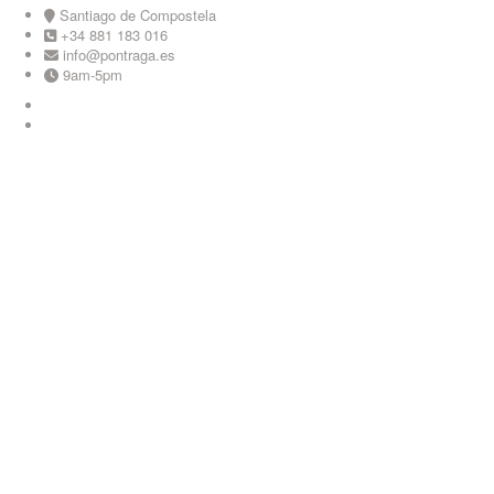
Skip
Santiago de Compostela
to
+34 881 183 016
content
info@pontraga.es
9am-5pm
Youtube
Instagram