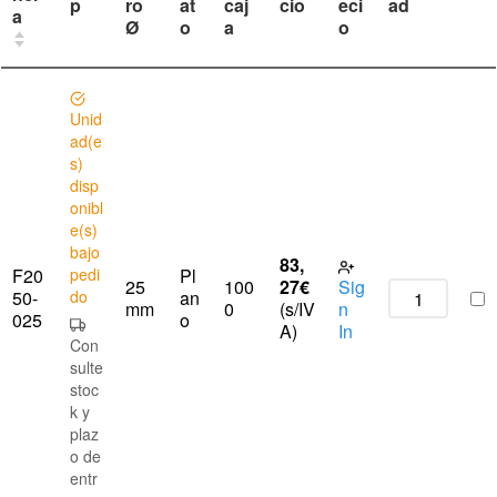
p
ro
at
caj
cio
eci
ad
a
Ø
o
a
o
Unid
ad(e
s)
disp
onibl
e(s)
bajo
83,
F20
pedi
Pl
25
100
27
€
Sig
50-
do
an
mm
0
(s/IV
n
025
o
A)
In
Con
sulte
stoc
k y
plaz
o de
entr