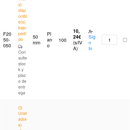
s)
disp
onibl
e(s)
bajo
10,
F20
pedi
Pl
50
24
€
Sig
50-
do
an
100
mm
(s/IV
n
050
o
A)
In
Con
sulte
stoc
k y
plaz
o de
entr
ega
Unid
ad(e
s)