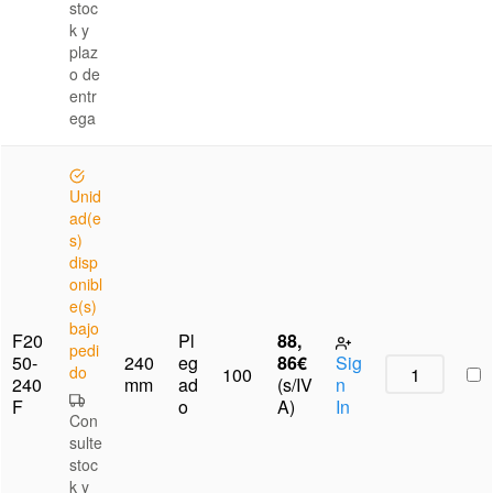
stoc
k y
plaz
o de
entr
ega
Unid
ad(e
s)
disp
onibl
e(s)
bajo
F20
Pl
88,
pedi
50-
240
eg
86
€
Sig
do
100
240
mm
ad
(s/IV
n
F
o
A)
In
Con
sulte
stoc
k y