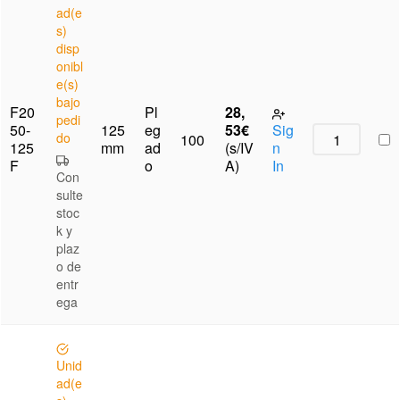
ad(e
s)
disp
onibl
e(s)
bajo
F20
Pl
28,
pedi
50-
125
eg
53
€
Sig
do
100
125
mm
ad
(s/IV
n
F
o
A)
In
Con
sulte
stoc
k y
plaz
o de
entr
ega
Unid
ad(e