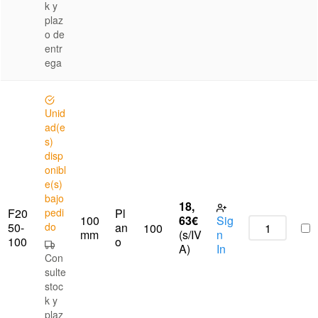
k y
plaz
o de
entr
ega
Unid
ad(e
s)
disp
onibl
e(s)
bajo
18,
F20
pedi
Pl
100
63
€
Sig
50-
do
an
100
mm
(s/IV
n
100
o
A)
In
Con
sulte
stoc
k y
plaz