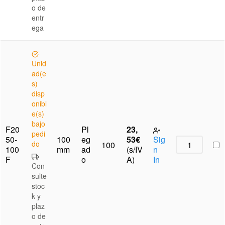
o de
entr
ega
Unid
ad(e
s)
disp
onibl
e(s)
bajo
F20
Pl
23,
pedi
50-
100
eg
53
€
Sig
do
100
100
mm
ad
(s/IV
n
F
o
A)
In
Con
sulte
stoc
k y
plaz
o de