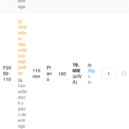
entr
ega
Unid
ad(e
s)
disp
onibl
e(s)
bajo
19,
F20
pedi
Pl
110
60
€
Sig
50-
do
an
100
mm
(s/IV
n
110
o
A)
In
Con
sulte
stoc
k y
plaz
o de
entr
ega