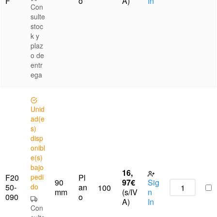
F
o
A)
In
Con
sulte
stoc
k y
plaz
o de
entr
ega
Unid
ad(e
s)
disp
onibl
e(s)
bajo
16,
F20
pedi
Pl
90
97
€
Sig
50-
do
an
100
mm
(s/IV
n
090
o
A)
In
Con