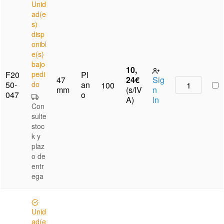
Unid
ad(e
s)
disp
onibl
e(s)
bajo
10,
F20
pedi
Pl
47
24
€
Sig
50-
do
an
100
mm
(s/IV
n
047
o
A)
In
Con
sulte
stoc
k y
plaz
o de
entr
ega
Unid
ad(e