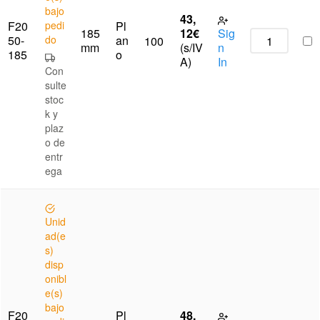
bajo
43,
F20
pedi
Pl
185
12
€
Sig
50-
do
an
100
mm
(s/IV
n
185
o
A)
In
Con
sulte
stoc
k y
plaz
o de
entr
ega
Unid
ad(e
s)
disp
onibl
e(s)
bajo
F20
Pl
48,