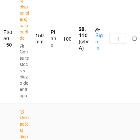
s)
disp
onibl
e(s)
bajo
28,
F20
pedi
Pl
150
11
€
Sig
50-
do
an
100
mm
(s/IV
n
150
o
A)
In
Con
sulte
stoc
k y
plaz
o de
entr
ega
Unid
ad(e
s)
disp