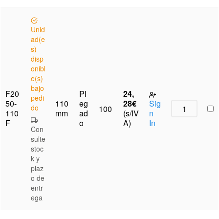
Unid
ad(e
s)
disp
onibl
e(s)
bajo
F20
Pl
24,
pedi
50-
110
eg
28
€
Sig
do
100
110
mm
ad
(s/IV
n
F
o
A)
In
Con
sulte
stoc
k y
plaz
o de
entr
ega