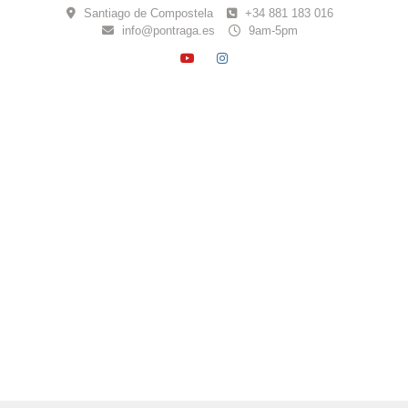
Skip
Santiago de Compostela
+34 881 183 016
to
info@pontraga.es
9am-5pm
content
YOUTUBE
INSTAGRAM