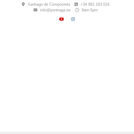
Skip
Santiago de Compostela
+34 881 183 016
to
info@pontraga.es
9am-5pm
content
YOUTUBE
INSTAGRAM