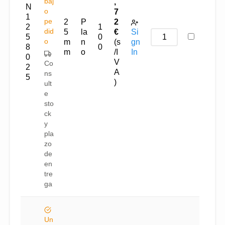
baj
,
N
o
7
1
pe
2
P
2
2
1
did
5
la
€
Si
5
0
o
m
n
(s
gn
8
0
m
o
/I
In
0
V
Co
2
A
ns
5
)
ult
e
sto
ck
y
pla
zo
de
en
tre
ga
Un