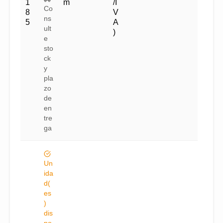
1
m
/I
Co
8
V
ns
5
A
ult
)
e
sto
ck
y
pla
zo
de
en
tre
ga
Un
ida
d(
es
)
dis