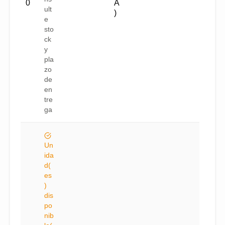
0
A
ult
)
e
sto
ck
y
pla
zo
de
en
tre
ga
Un
ida
d(
es
)
dis
po
nib