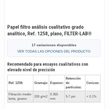
Papel filtro análisis cualitativo grado
analítico, Ref. 1258, plano, FILTER-LAB®
17 variaciones disponibles
VER TODAS LAS OPCIONES DEL PRODUCTO
Recomendado para ensayos cualitativos con
elevado nivel de precisión
Retención
Ref. 1258:
Gramaje:
Espesor:
de
Cenizas:
partículas:
Filtración medio-
0.360
200 g/m2
5-7 μm
< 0.1%
lenta, grueso
mm