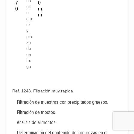
ns
7
0
ult
0
m
e
m
sto
ck
y
pla
zo
de
en
tre
ga
Ref. 1248. Filtración muy rápida
Filtración de muestras con precipitados gruesos.
Filtración de mostos.
Análisis de alimentos.
Determinación del contenido de impurezas en el