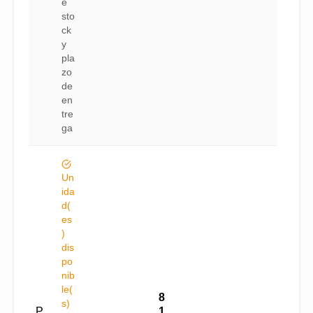
e
sto
ck
y
pla
zo
de
en
tre
ga
Un
ida
d(
es
)
dis
po
nib
le(
8
s)
P
1