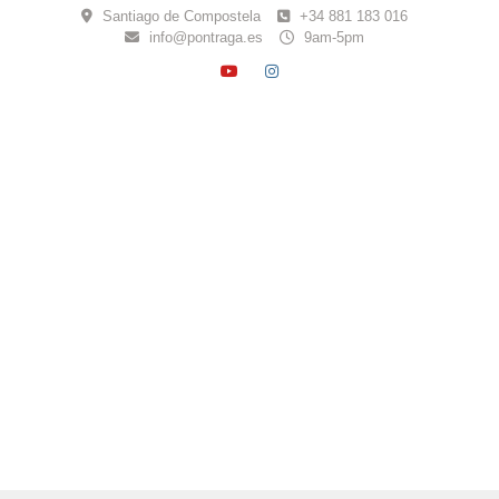
Skip
Santiago de Compostela
+34 881 183 016
to
info@pontraga.es
9am-5pm
content
YOUTUBE
INSTAGRAM