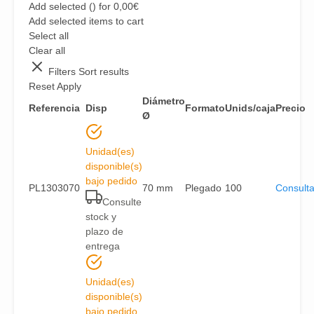
Add selected (
) for
0,00
€
Add selected items to cart
Select all
Clear all
Filters
Sort results
Reset
Apply
Diámetro
Referencia
Disp
Formato
Unids/caja
Precio
Ø
Unidad(es)
disponible(s)
bajo pedido
PL1303070
70 mm
Plegado
100
Consulta
Consulte
stock y
plazo de
entrega
Unidad(es)
disponible(s)
bajo pedido