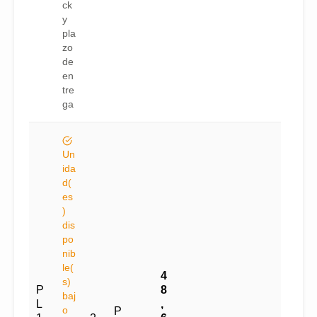
ck
y
pla
zo
de
en
tre
ga
Un
ida
d(
es
)
dis
po
nib
le(
4
s)
P
8
baj
L
,
o
P