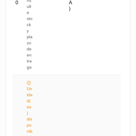
ns
0
A
ult
)
e
sto
ck
y
pla
zo
de
en
tre
ga
Un
ida
d(
es
)
dis
po
nib