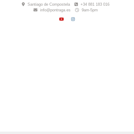
Skip
Santiago de Compostela
+34 881 183 016
to
info@pontraga.es
9am-5pm
content
YOUTUBE
INSTAGRAM