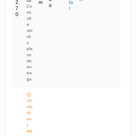
2
m
ta
o
Co
7
r
ns
0
ult
e
sto
ck
y
pla
zo
de
en
tre
ga
Un
ida
d(
es
)
dis