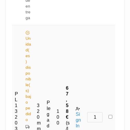
de
en
tre
ga
Un
ida
d(
es
)
dis
po
nib
le(
6
s)
P
7
baj
L
,
o
P
1
3
5
pe
le
3
2
1
8
did
g
Si
2
0
0
€
o
a
gn
0
m
0
(s
d
In
3
m
/I