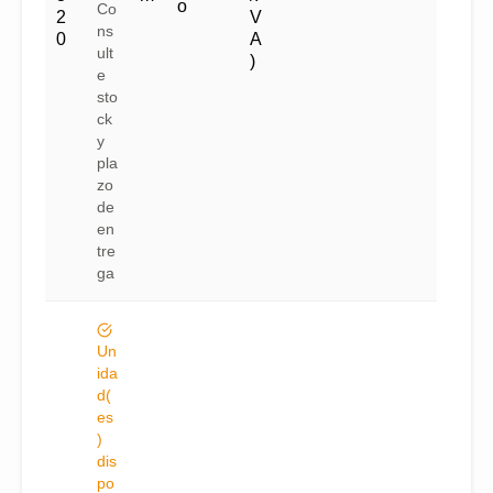
o
Co
2
V
ns
0
A
ult
)
e
sto
ck
y
pla
zo
de
en
tre
ga
Un
ida
d(
es
)
dis
po