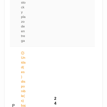
sto
ck
y
pla
zo
de
en
tre
ga
Un
ida
d(
es
)
dis
po
nib
le(
2
s)
4
baj
P