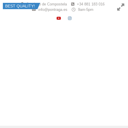
Skip
Santiago de Compostela
+34 881 183 016
BEST QUALITY!
to
info@pontraga.es
9am-5pm
content
YOUTUBE
INSTAGRAM