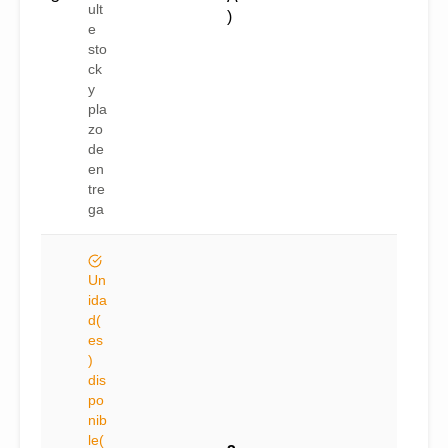
ult
)
e
sto
ck
y
pla
zo
de
en
tre
ga
Un
ida
d(
es
)
dis
po
nib
le(