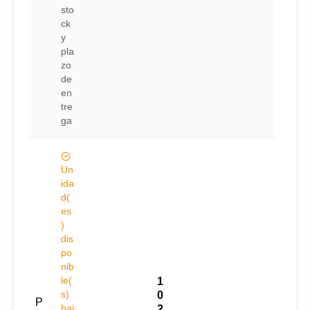
sto
ck
y
pla
zo
de
en
tre
ga
Un
ida
d(
es
)
dis
po
nib
le(
1
s)
0
P
baj
2