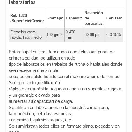
laboratorios
Retención
Ref. 1320
Gramaje:
Espesor:
de
Cenizas:
/Superficie/Grosor
partículas:
Filtración extra-
0.470
160 g/m2
60-68 μm
< 0.15%
rápida, liso, medio
mm
Estos papeles filtro , fabricados con celulosas puras de
primera calidad, se utilizan en todo
tipo de laboratorios en trabajos de rutina o habituales donde
sea necesaria una simple
separación sólido-líquido con el máximo ahorro de tiempo.
Son, por tanto ,de filtración
rápida o extra-rápida. Algunos tienen una superficie rugosa
y un gramaje elevado para
aumentar su capacidad de carga.
Se utilizan en laboratorios en la industria alimentaria,
farmacéutica, bebidas, escuelas,
universidad, química, aguas, etc.
Se suministran todos ellos en formato plano, plegado y en