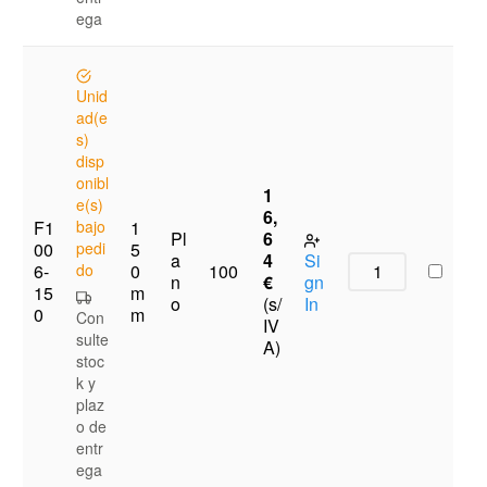
ega
Unid
ad(e
s)
disp
onibl
1
e(s)
6,
F1
bajo
1
Pl
6
00
pedi
5
a
4
Si
6-
do
0
100
n
€
gn
15
m
o
(s/
In
0
m
Con
IV
sulte
A)
stoc
k y
plaz
o de
entr
ega