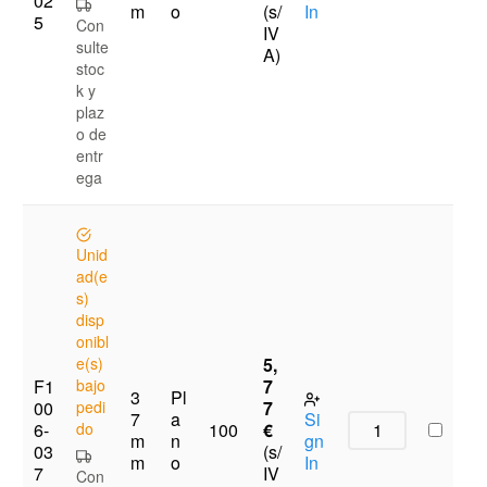
02
m
o
(s/
In
5
Con
IV
sulte
A)
stoc
k y
plaz
o de
entr
ega
Unid
ad(e
s)
disp
onibl
e(s)
5,
F1
bajo
7
3
Pl
00
pedi
7
7
a
Si
6-
do
€
100
m
n
gn
03
(s/
m
o
In
7
IV
Con