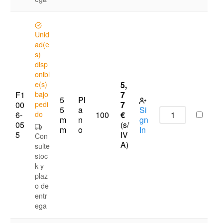
Unid
ad(e
s)
disp
onibl
e(s)
5,
F1
bajo
7
5
Pl
00
pedi
7
5
a
Si
6-
do
€
100
m
n
gn
05
(s/
m
o
In
5
IV
Con
A)
sulte
stoc
k y
plaz
o de
entr
ega