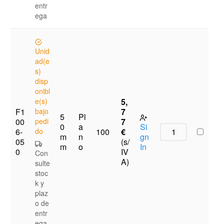
entr
ega
Unid
ad(e
s)
disp
onibl
e(s)
5,
F1
bajo
7
5
Pl
00
pedi
7
0
a
Si
6-
do
€
100
m
n
gn
05
(s/
m
o
In
0
IV
Con
A)
sulte
stoc
k y
plaz
o de
entr
ega