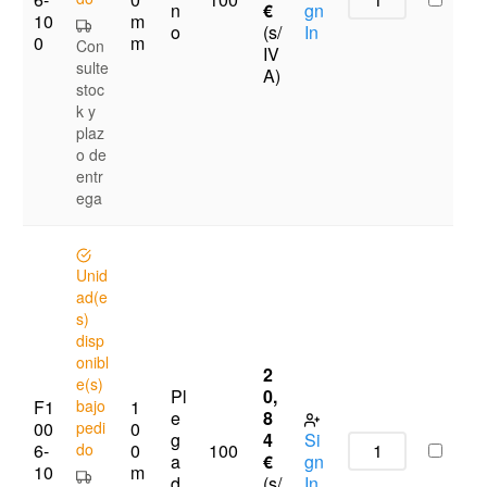
n
€
gn
10
m
o
(s/
In
0
m
Con
IV
sulte
A)
stoc
k y
plaz
o de
entr
ega
Unid
ad(e
s)
disp
onibl
2
e(s)
Pl
0,
F1
bajo
1
e
8
00
pedi
0
g
4
Si
6-
do
0
100
a
€
gn
10
m
d
(s/
In