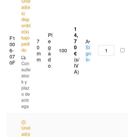
Unid
ad(e
s)
disp
onibl
1
e(s)
Pl
4,
F1
bajo
7
e
7
00
pedi
0
g
0
Si
6-
do
100
m
a
€
gn
07
m
d
(s/
In
0F
Con
o
IV
sulte
A)
stoc
k y
plaz
o de
entr
ega
Unid
ad(e