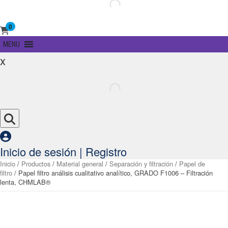
0
Primary
MENU
Menu
x
Inicio de sesión | Registro
Inicio
/
Productos
/
Material general
/
Separación y filtración
/
Papel de
filtro
/ Papel filtro análisis cualitativo analítico, GRADO F1006 – Filtración
lenta, CHMLAB®