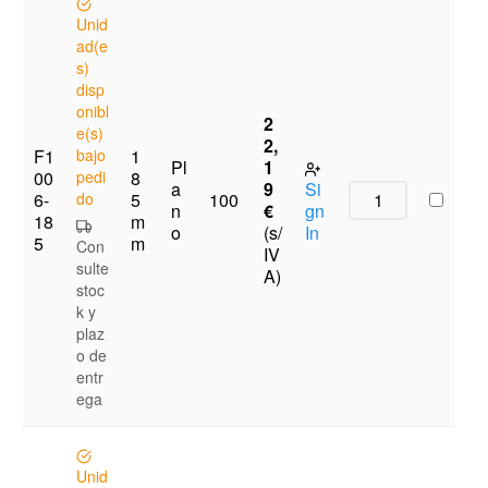
Unid
ad(e
s)
disp
onibl
2
e(s)
2,
F1
bajo
1
Pl
1
00
pedi
8
a
9
Si
6-
do
5
100
n
€
gn
18
m
o
(s/
In
5
m
Con
IV
sulte
A)
stoc
k y
plaz
o de
entr
ega
Unid