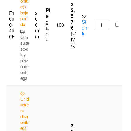
onibl
3
e(s)
Pl
2,
F1
bajo
2
e
5
00
pedi
0
g
7
Si
6-
do
0
100
a
€
gn
20
m
d
(s/
In
0F
m
Con
o
IV
sulte
A)
stoc
k y
plaz
o de
entr
ega
Unid
ad(e
s)
disp
onibl
3
e(s)