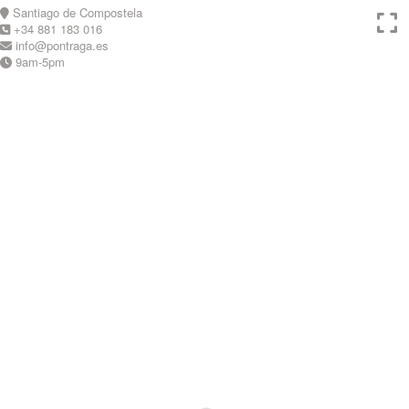
Skip
Santiago de Compostela
to
+34 881 183 016
content
info@pontraga.es
9am-5pm
Youtube
Instagram