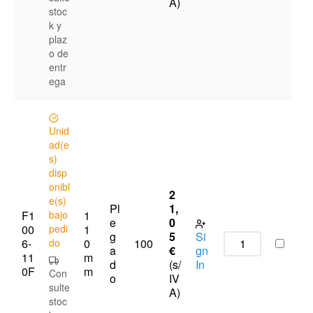
A)
stoc
k y
plaz
o de
entr
ega
Unid
ad(e
s)
disp
onibl
2
e(s)
Pl
1,
F1
bajo
1
e
0
00
pedi
1
g
5
Si
6-
do
0
100
a
€
gn
11
m
d
(s/
In
0F
m
Con
o
IV
sulte
A)
stoc