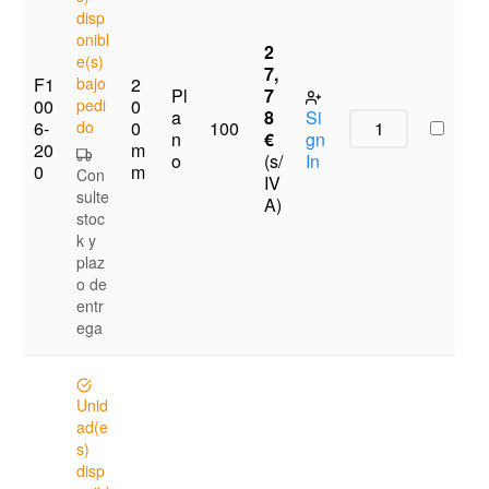
disp
onibl
2
e(s)
7,
F1
bajo
2
Pl
7
00
pedi
0
a
8
Si
6-
do
0
100
n
€
gn
20
m
o
(s/
In
0
m
Con
IV
sulte
A)
stoc
k y
plaz
o de
entr
ega
Unid
ad(e
s)
disp