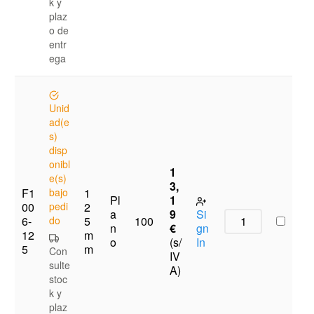
k y
plaz
o de
entr
ega
Unid
ad(e
s)
disp
onibl
1
e(s)
3,
F1
bajo
1
Pl
1
00
pedi
2
a
9
Si
6-
do
5
100
n
€
gn
12
m
o
(s/
In
5
m
Con
IV
sulte
A)
stoc
k y
plaz