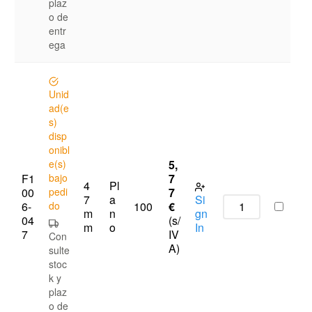
plaz
o de
entr
ega
Unid
ad(e
s)
disp
onibl
e(s)
5,
F1
bajo
7
4
Pl
00
pedi
7
7
a
Si
6-
do
€
100
m
n
gn
04
(s/
m
o
In
7
IV
Con
A)
sulte
stoc
k y
plaz
o de