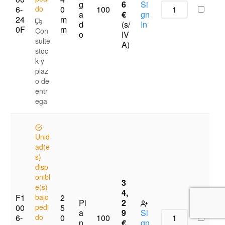
g
6
Si
6-
do
0
100
a
€
gn
24
m
d
(s/
In
0F
m
Con
o
IV
sulte
A)
stoc
k y
plaz
o de
entr
ega
Unid
ad(e
s)
disp
onibl
3
e(s)
4,
F1
bajo
2
Pl
2
00
pedi
5
a
9
Si
6-
do
0
100
n
€
gn