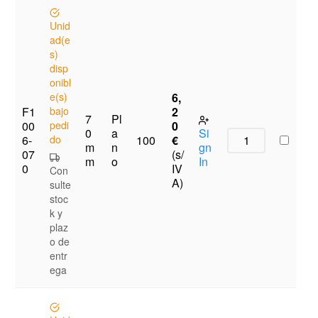
Unid
ad(e
s)
disp
onibl
e(s)
6,
F1
bajo
2
7
Pl
00
pedi
0
0
a
Si
6-
do
€
100
m
n
gn
07
(s/
m
o
In
0
IV
Con
A)
sulte
stoc
k y
plaz
o de
entr
ega