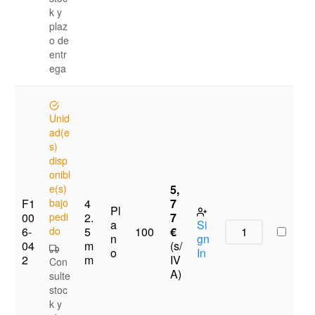
k y
plaz
o de
entr
ega
Unid
ad(e
s)
disp
onibl
e(s)
5,
F1
bajo
4
7
Pl
00
pedi
2.
7
a
Si
6-
do
5
€
100
n
gn
04
m
(s/
o
In
2
m
IV
Con
A)
sulte
stoc
k y