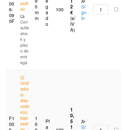
9
e
1
00
pedi
0
g
2
Si
6-
do
100
m
a
€
gn
09
m
d
(s/
In
0F
Con
o
IV
sulte
A)
stoc
k y
plaz
o de
entr
ega
Unid
ad(e
s)
disp
onibl
1
e(s)
0,
F1
bajo
1
Pl
5
00
pedi
0
a
1
Si
6-
do
0
100