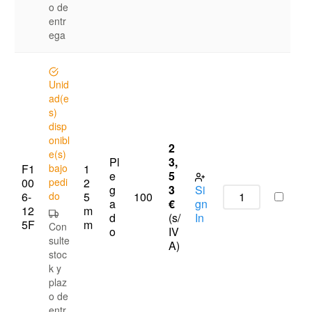
o de
entr
ega
Unid
ad(e
s)
disp
onibl
2
e(s)
Pl
3,
F1
bajo
1
e
5
00
pedi
2
g
3
Si
6-
do
5
100
a
€
gn
12
m
d
(s/
In
5F
m
Con
o
IV
sulte
A)
stoc
k y
plaz
o de
entr