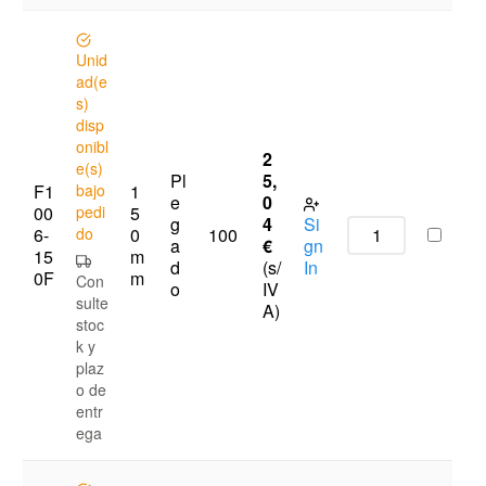
Unid
ad(e
s)
disp
onibl
2
e(s)
Pl
5,
F1
bajo
1
e
0
00
pedi
5
g
4
Si
6-
do
0
100
a
€
gn
15
m
d
(s/
In
0F
m
Con
o
IV
sulte
A)
stoc
k y
plaz
o de
entr
ega