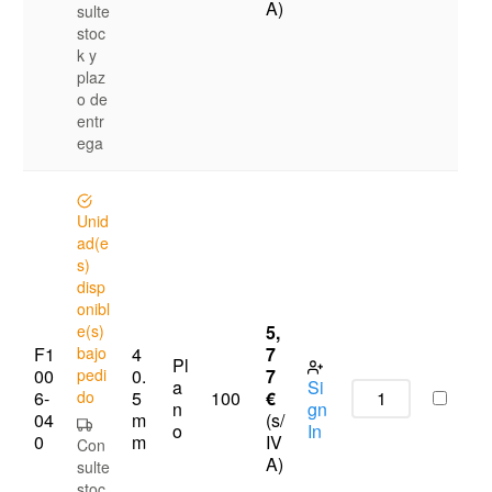
A)
sulte
stoc
k y
plaz
o de
entr
ega
Unid
ad(e
s)
disp
onibl
e(s)
5,
F1
bajo
4
7
Pl
00
pedi
0.
7
a
Si
6-
do
5
€
100
n
gn
04
m
(s/
o
In
0
m
IV
Con
A)
sulte
stoc