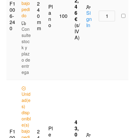
2,
F1
bajo
2
Pl
4
00
pedi
4
a
6
Si
6-
do
0
100
n
€
gn
24
m
o
(s/
In
0
m
Con
IV
sulte
A)
stoc
k y
plaz
o de
entr
ega
Unid
ad(e
s)
disp
onibl
4
e(s)
Pl
3,
F1
bajo
2
e
0
00
pedi
4