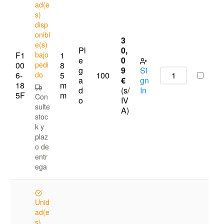
ad(e
s)
disp
onibl
3
e(s)
Pl
0,
F1
bajo
1
e
0
00
pedi
8
g
9
Si
6-
do
5
100
a
€
gn
18
m
d
(s/
In
5F
m
Con
o
IV
sulte
A)
stoc
k y
plaz
o de
entr
ega
Unid
ad(e
s)