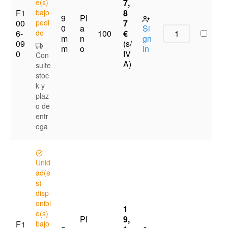
e(s)
7,
F1
bajo
8
9
Pl
00
pedi
7
0
a
Si
6-
do
€
100
m
n
gn
09
(s/
m
o
In
0
IV
Con
A)
sulte
stoc
k y
plaz
o de
entr
ega
Unid
ad(e
s)
disp
onibl
1
e(s)
Pl
9,
F1
bajo