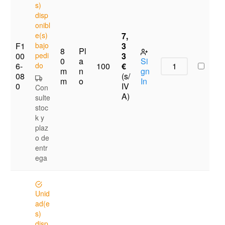
s)
disp
onibl
e(s)
7,
F1
bajo
3
8
Pl
00
pedi
3
0
a
Si
6-
do
€
100
m
n
gn
08
(s/
m
o
In
0
IV
Con
A)
sulte
stoc
k y
plaz
o de
entr
ega
Unid
ad(e
s)
disp