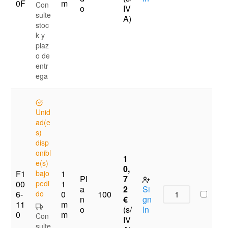
0F
m
Con
o
IV
sulte
A)
stoc
k y
plaz
o de
entr
ega
Unid
ad(e
s)
disp
onibl
1
e(s)
0,
F1
bajo
1
Pl
7
00
pedi
1
a
2
Si
6-
do
0
100
n
€
gn
11
m
o
(s/
In
0
m
Con
IV
sulte