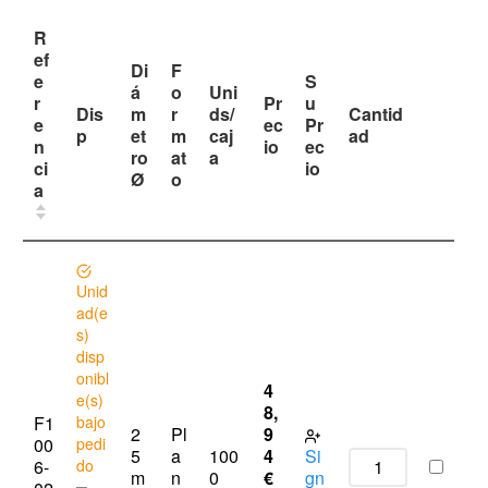
R
ef
Di
F
e
S
á
o
Uni
r
Pr
u
Dis
m
r
ds/
Cantid
e
ec
Pr
p
et
m
caj
ad
n
io
ec
ro
at
a
ci
io
Ø
o
a
Unid
ad(e
s)
disp
onibl
4
e(s)
8,
F1
bajo
2
Pl
9
00
pedi
5
a
100
4
Si
6-
do
m
n
0
€
gn