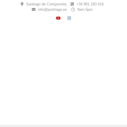
Skip
Santiago de Compostela
+34 881 183 016
to
info@pontraga.es
9am-5pm
content
YOUTUBE
INSTAGRAM