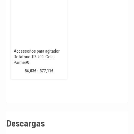
Accessorios para agitador
Rotatorio TR-200, Cole-
Parmer®
RANGO
84,03
€
-
377,11
€
DE
PRECIOS:
DESDE
84,03€
HASTA
377,11€
Descargas