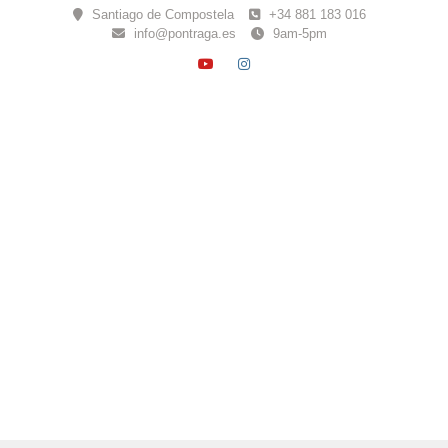
Skip
Santiago de Compostela
+34 881 183 016
to
info@pontraga.es
9am-5pm
content
YOUTUBE
INSTAGRAM