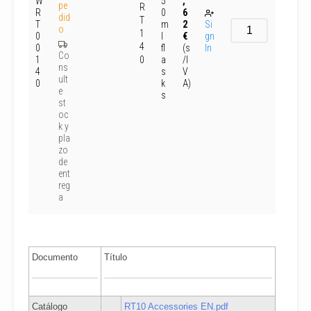
W
5
,
pe
R
R
0
6
did
T
T
m
2
Si
o
1
0
l
€
gn
4
0
fl
(s
In
Co
1
0
a
/I
ns
4
s
V
ult
0
k
A)
e
s
st
oc
k y
pla
zo
de
ent
reg
a
Documento
Título
Catálogo
RT10 Accessories EN.pdf