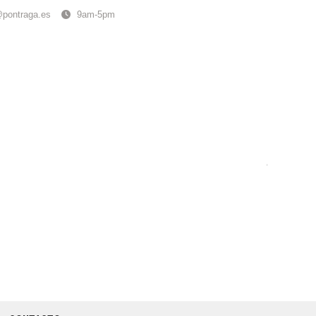
@pontraga.es
9am-5pm