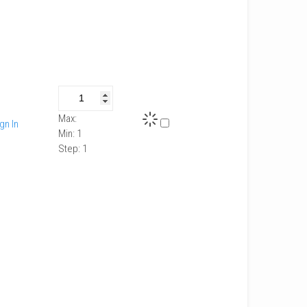
Max:
gn In
Min:
1
Step:
1