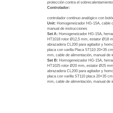
protección contra el sobrecalentamiento
Controlador:
controlador continuo analógico con botón
Unit:
Homogeneizador HG-15A, cable de
manual de instrucciones
Set A:
Homogeneizador HG-15A, herram
HT1018 rotor Ø12,5 mm, estator Ø18 m
abrazadera CL200 para agitador y homo
placa con varilla Placa ST110 20×35 cm
mm, cable de alimentación, manual de i
Set B:
Homogeneizador HG-15A, herram
HT1025 rotor Ø20 mm, estator Ø25 mm,
abrazadera CL200 para agitador y homo
placa con varilla ST110 placa 20×35 cm,
mm, cable de alimentación, manual de i