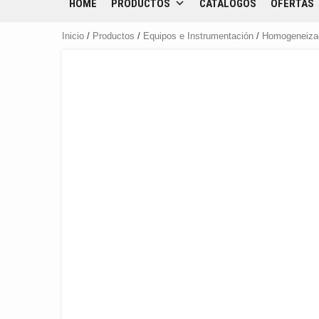
HOME
PRODUCTOS
CATÁLOGOS
OFERTAS
Inicio
/
Productos
/
Equipos e Instrumentación
/
Homogeneiza