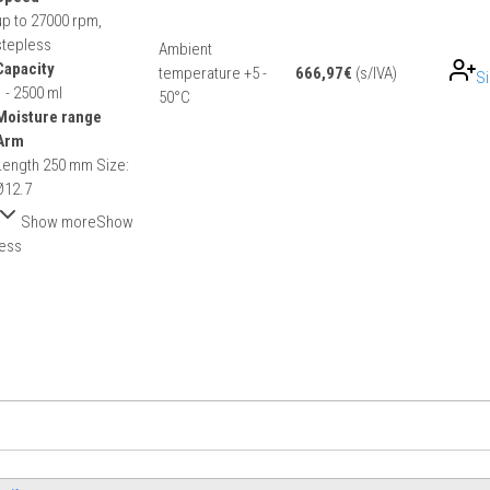
up to 27000 rpm,
stepless
Ambient
Capacity
temperature +5 -
666,97
€
(s/IVA)
Si
1 - 2500 ml
50°C
Moisture range
Arm
Length 250 mm Size:
Ø12.7
Show more
Show
less