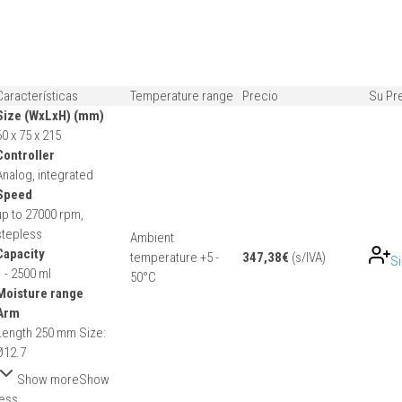
Características
Temperature range
Precio
Su Pr
Size (WxLxH) (mm)
60 x 75 x 215
Controller
Analog, integrated
Speed
up to 27000 rpm,
stepless
Ambient
Capacity
temperature +5 -
347,38
€
(s/IVA)
Si
1 - 2500 ml
50°C
Moisture range
Arm
Length 250 mm Size:
Ø12.7
Show more
Show
less