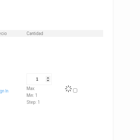
ecio
Cantidad
Max:
gn In
Min:
1
Step:
1