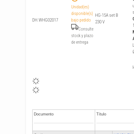
Unidad(es)
disponible(s)
HG-15A set B
DH.WHG02017
bajo pedido
230 V
Consulte
stock y plazo
de entrega
Documento
Título