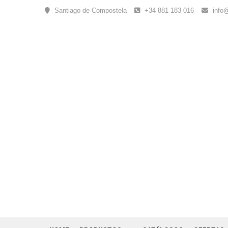
Skip
Santiago de Compostela
+34 881 183 016
info
to
content