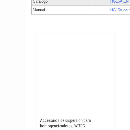
Catálogo
HG15A EN.
Manual
HG15A deut
Accesorios de dispersión para
homogeneizadores, WITEG