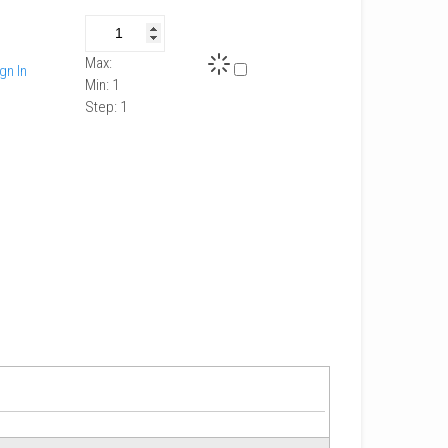
Max:
gn In
Min:
1
Step:
1