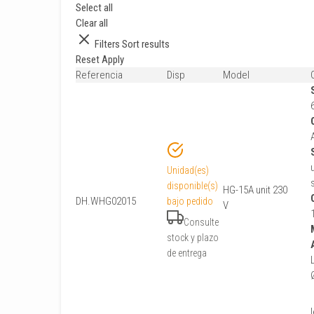
Select all
Clear all
Filters
Sort results
Reset
Apply
Referencia
Disp
Model
Unidad(es)
disponible(s)
HG-15A unit 230
DH.WHG02015
bajo pedido
V
Consulte
stock y plazo
de entrega