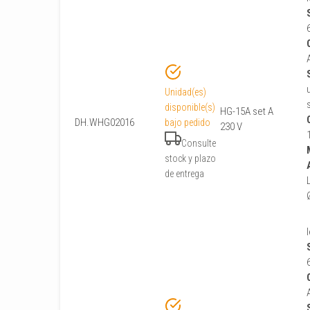
Unidad(es)
disponible(s)
HG-15A set A
DH.WHG02016
bajo pedido
230 V
Consulte
stock y plazo
de entrega