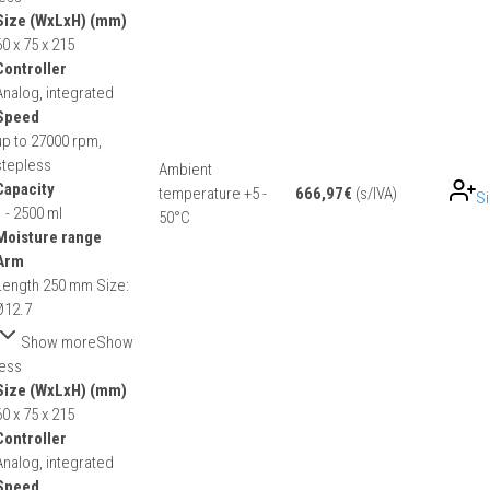
Size (WxLxH) (mm)
60 x 75 x 215
Controller
Analog, integrated
Speed
up to 27000 rpm,
stepless
Ambient
Capacity
temperature +5 -
666,97
€
(s/IVA)
Si
1 - 2500 ml
50°C
Moisture range
Arm
Length 250 mm Size:
Ø12.7
Show more
Show
less
Size (WxLxH) (mm)
60 x 75 x 215
Controller
Analog, integrated
Speed