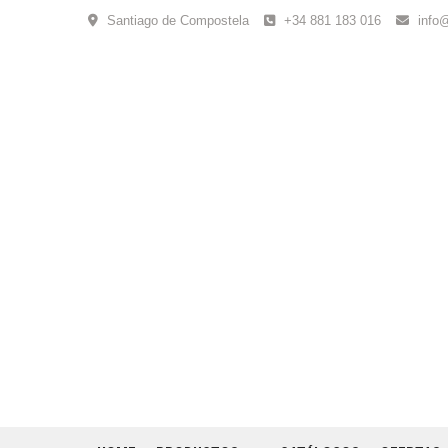
Skip
Santiago de Compostela
+34 881 183 016
info
to
content