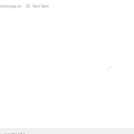
@pontraga.es
9am-5pm