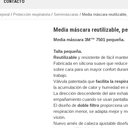
CONTACTO
rporal
/
Protección respiratoria
/
Semimáscaras
/ Media máscara reutilizabl
Media máscara reutilizable, 
Media máscara 3M™ 7501 pequeña.
Talla pequeña.
Reutilizable
y resistente de fácil mante
Fabricada en silicona suave que reduce 
sobre cara para un mayor confort duran
trabajo.
Válvula patentada que
facilita la respi
la acumulación de calor y humedad en el 
La dirección descendente del aire exhal
empañamiento cuando se usan pantallas
El diseño de
doble filtro
proporciona una
respiración menor, se adapta mejor y m
visión.
Nuevo arnés de cabeza ajustable diseñ