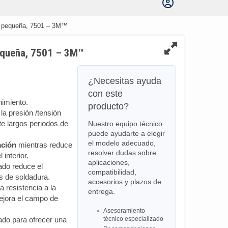
e, pequeña, 7501 – 3M™
pequeña, 7501 – 3M™
¿Necesitas ayuda
con este
nimiento.
producto?
la presión /tensión
te largos periodos de
Nuestro equipo técnico
puede ayudarte a elegir
el modelo adecuado,
ración
mientras reduce
resolver dudas sobre
interior.
aplicaciones,
ado reduce el
compatibilidad,
 de soldadura.
accesorios y plazos de
 resistencia a la
entrega.
ejora el campo de
Asesoramiento
ado para ofrecer una
técnico especializado