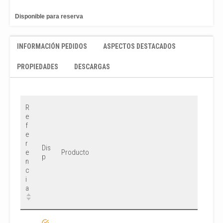
Disponible para reserva
INFORMACIÓN PEDIDOS
ASPECTOS DESTACADOS
PROPIEDADES
DESCARGAS
R
e
f
e
r
Dis
e
Producto
p
n
c
i
a