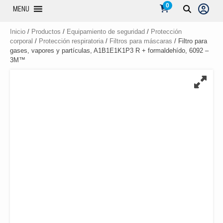
0
MENU
Inicio
/
Productos
/
Equipamiento de seguridad
/
Protección
corporal
/
Protección respiratoria
/
Filtros para máscaras
/ Filtro para
gases, vapores y partículas, A1B1E1K1P3 R + formaldehído, 6092 –
3M™