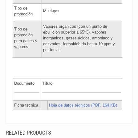
Tipo de
Multi-gas
protección
Vapores orgánicos (con un punto de
Tipo de
ebullición superior a 65°C), vapores
protección
inorgánicos, gases ácidos, amoniaco y
para gases y
derivados, formaldehído hasta 10 ppm y
vapores
partículas
Documento
Título
Ficha técnica
Hoja de datos técnicos (PDF, 164 KB)
RELATED PRODUCTS