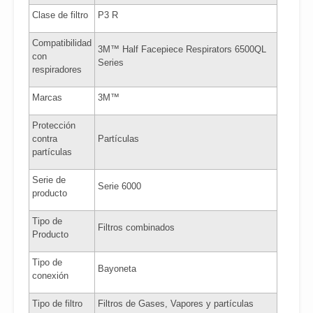
Clase de filtro
P3 R
Compatibilidad
3M™ Half Facepiece Respirators 6500QL
con
Series
respiradores
Marcas
3M™
Protección
contra
Partículas
partículas
Serie de
Serie 6000
producto
Tipo de
Filtros combinados
Producto
Tipo de
Bayoneta
conexión
Tipo de filtro
Filtros de Gases, Vapores y partículas