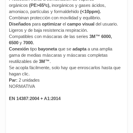
orgánicos
(PE>65ºc),
inorgánicos y gases ácidos,
amoniaco, partículas y formaldehido
(<10ppm).
Combinan protección con movilidad y equilibrio.
Diseñados
para
optimizar
el
campo visual
del usuario.
Ligeros y de baja resistencia respiración.
Compatibles con máscaras de las series
3M™ 6000,
6500
y
7000.
Conexión
tipo
bayoneta
que se
adapta
a una amplia
gama de medias máscaras y máscaras completas
reutilizables de
3M™
.
Se acopla fácilmente, solo hay que enroscarlos hasta que
hagan clic.
Par:
2 unidades
NORMATIVA
EN
14387:2004 + A1:2014