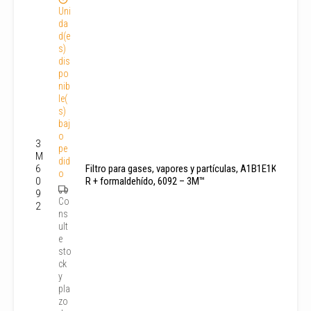
Uni
da
d(e
s)
dis
po
nib
le(
s)
baj
o
3
pe
M
did
6
Filtro para gases, vapores y partículas, A1B1E1K1P3
o
0
R + formaldehído, 6092 – 3M™
9
Co
2
ns
ult
e
sto
ck
y
pla
zo