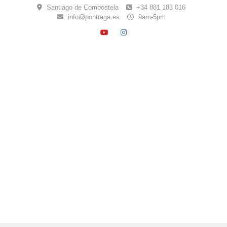
Skip
Santiago de Compostela
+34 881 183 016
to
info@pontraga.es
9am-5pm
content
YOUTUBE
INSTAGRAM