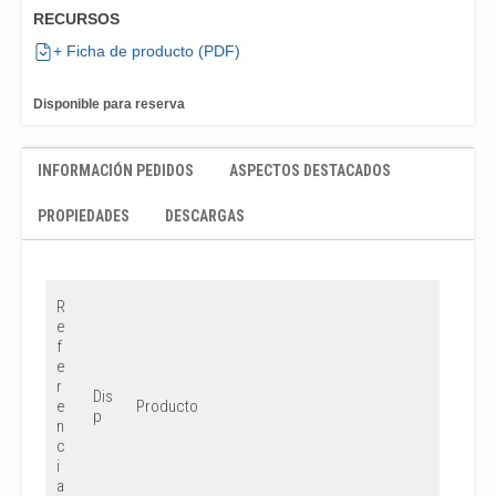
RECURSOS
+ Ficha de producto (PDF)
Disponible para reserva
INFORMACIÓN PEDIDOS
ASPECTOS DESTACADOS
PROPIEDADES
DESCARGAS
R
e
f
e
r
Dis
e
Producto
p
n
c
i
a