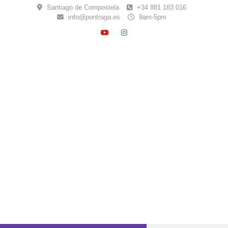
Skip
Santiago de Compostela
+34 881 183 016
to
info@pontraga.es
9am-5pm
content
YOUTUBE
INSTAGRAM