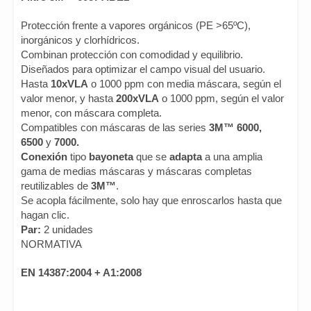
Protección frente a vapores orgánicos (PE >65ºC),
inorgánicos y clorhídricos.
Combinan protección con comodidad y equilibrio.
Diseñados para optimizar el campo visual del usuario.
Hasta
10xVLA
o 1000 ppm con media máscara, según el
valor menor, y hasta
200xVLA
o 1000 ppm, según el valor
menor, con máscara completa.
Compatibles con máscaras de las series
3M™ 6000,
6500
y
7000.
Conexión
tipo
bayoneta
que se
adapta
a una amplia
gama de medias máscaras y máscaras completas
reutilizables de
3M™
.
Se acopla fácilmente, solo hay que enroscarlos hasta que
hagan clic.
Par:
2 unidades
NORMATIVA
EN
14387:2004 + A1:2008