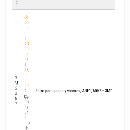
Uni
da
d(e
s)
dis
po
nib
le(
s)
baj
o
3
pe
M
did
6
o
Filtro para gases y vapores, ABE1, 6057 – 3M™
0
5
Co
7
ns
ult
e
sto
ck