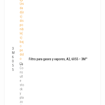
Uni
da
d(e
s)
dis
po
nib
le(
s)
baj
o
3
pe
M
did
6
o
Filtro para gases y vapores, A2, 6055 – 3M™
0
5
Co
5
ns
ult
e
sto
ck
y
pla
zo