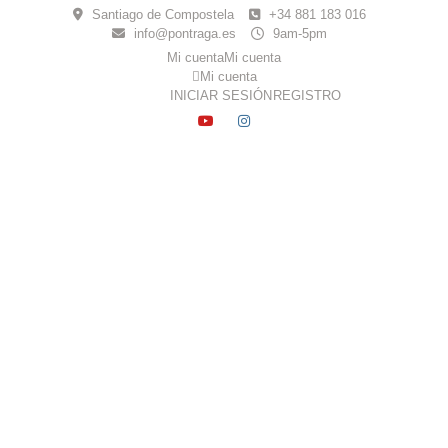
Skip
Santiago de Compostela
+34 881 183 016
to
info@pontraga.es
9am-5pm
content
Mi cuenta
Mi cuenta
Mi cuenta
INICIAR SESIÓN
REGISTRO
YOUTUBE
INSTAGRAM