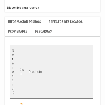
Disponible para reserva
INFORMACIÓN PEDIDOS
ASPECTOS DESTACADOS
PROPIEDADES
DESCARGAS
R
e
f
e
r
Dis
e
Producto
p
n
c
i
a