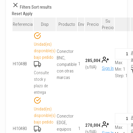
Filters
Sort results
Reset
Apply
Su
Referencia
Disp
Producto
Env
Precio
Precio
Unidad(es)
disponible(s)
Conector
A
bajo pedido
BNC,
a
285,00
€
Max:
HI1048B
1
compatible
c
(s/IVA)
Sign In
Min:
1
con otras
Consulte
Step:
1
marcas
stock y
plazo de
entrega
Unidad(es)
disponible(s)
Conector
A
bajo pedido
EDGE,
a
270,00
€
Max:
HI10480
1
equipos
c
(s/IVA)