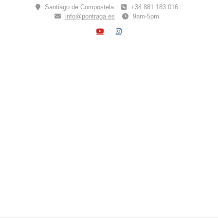
Skip
Santiago de Compostela
+34 881 183 016
to
info@pontraga.es
9am-5pm
content
YOUTUBE
INSTAGRAM