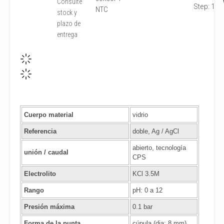
Consulte
Step:
1
NTC
stock y
plazo de
entrega
Cuerpo material
vidrio
Referencia
doble, Ag / AgCl
abierto, tecnología
unión / caudal
CPS
Electrolito
KCl 3.5M
Rango
pH: 0 a 12
Presión máxima
0.1 bar
Forma de la punta
cúpula (dia: 8 mm)