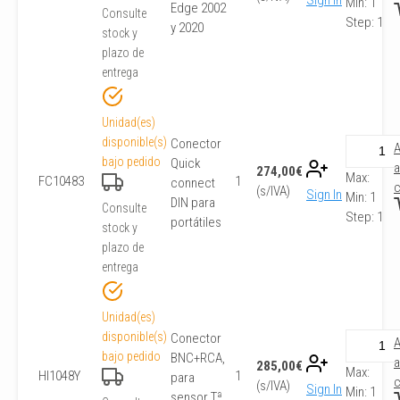
Sign In
Min:
1
Edge 2002
Consulte
Step:
1
y 2020
stock y
plazo de
entrega
Unidad(es)
disponible(s)
Conector
A
bajo pedido
Quick
a
274,00
€
Max:
FC10483
1
connect
c
(s/IVA)
Sign In
Min:
1
DIN para
Consulte
Step:
1
portátiles
stock y
plazo de
entrega
Unidad(es)
disponible(s)
Conector
A
bajo pedido
BNC+RCA,
a
285,00
€
Max:
HI1048Y
1
para
c
(s/IVA)
Sign In
Min:
1
sensor Tª