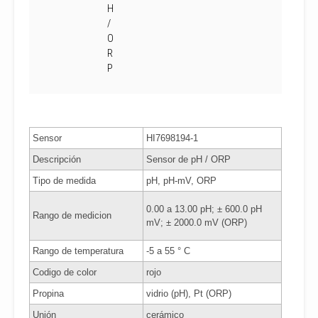
H
/
O
R
P
Sensor
HI7698194-1
Descripción
Sensor de pH / ORP
Tipo de medida
pH, pH-mV, ORP
0.00 a 13.00 pH; ± 600.0 pH
Rango de medicion
mV; ± 2000.0 mV (ORP)
Rango de temperatura
-5 a 55 ° C
Codigo de color
rojo
Propina
vidrio (pH), Pt (ORP)
Unión
cerámico