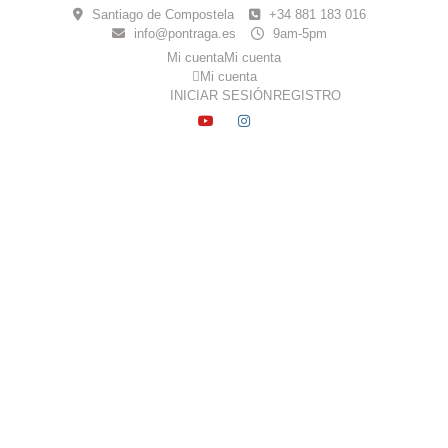
Skip
Santiago de Compostela
+34 881 183 016
to
info@pontraga.es
9am-5pm
content
Mi cuenta
Mi cuenta
Mi cuenta
INICIAR SESIÓN
REGISTRO
YOUTUBE
INSTAGRAM