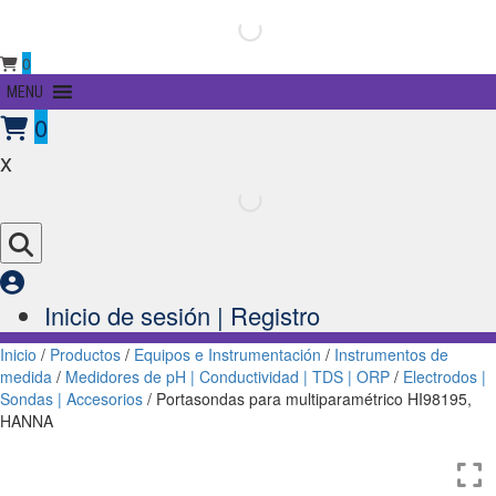
0
Primary
MENU
Menu
0
x
Inicio de sesión | Registro
Inicio
/
Productos
/
Equipos e Instrumentación
/
Instrumentos de
medida
/
Medidores de pH | Conductividad | TDS | ORP
/
Electrodos |
Sondas | Accesorios
/ Portasondas para multiparamétrico HI98195,
HANNA