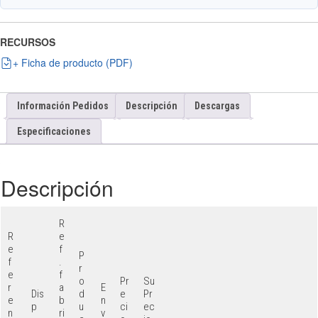
RECURSOS
+ Ficha de producto (PDF)
Información Pedidos
Descripción
Descargas
Especificaciones
Descripción
R
R
e
e
f
P
f
.
r
e
f
o
Pr
Su
r
a
E
Dis
d
e
Pr
e
b
n
p
u
ci
ec
n
ri
v