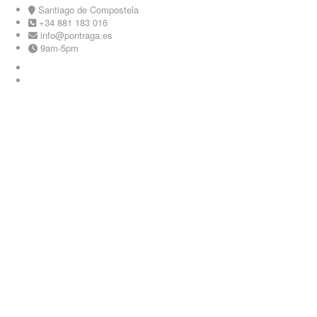
Skip
Santiago de Compostela
to
+34 881 183 016
content
info@pontraga.es
9am-5pm
Youtube
Instagram