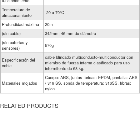
funcionamiento
Temperatura de
-20 a 70°C
almacenamiento
Profundidad máxima
20m
(sin cable)
342mm; 46 mm de diámetro
(sin baterías y
570g
sensores)
cable blindado multiconducto-multiconductor con
Especificación del
miembro de fuerza interna clasificado para uso
cable
intermitente de 68 kg.
Cuerpo: ABS, juntas tóricas: EPDM, pantalla: ABS
Materiales mojados
/ 316 SS, sonda de temperatura: 316SS, fibras:
nylon
RELATED PRODUCTS