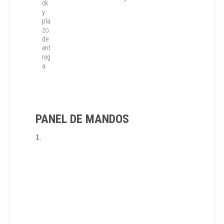
ck
y
pla
zo
de
ent
reg
a
PANEL DE MANDOS
1.