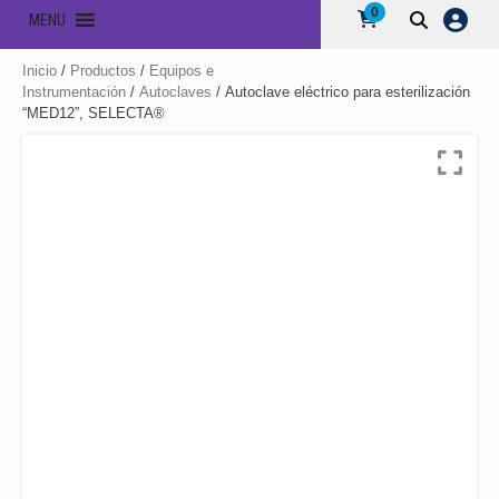
0
MENU
Inicio
/
Productos
/
Equipos e
Instrumentación
/
Autoclaves
/ Autoclave eléctrico para esterilización
“MED12”, SELECTA®