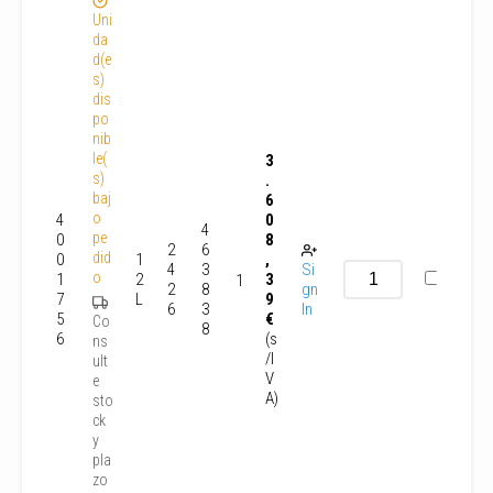
Uni
da
d(e
s)
dis
po
nib
le(
3
s)
.
baj
6
o
4
0
4
pe
0
8
2
6
did
0
1
,
4
3
Si
o
1
2
3
1
2
8
gn
7
L
9
6
3
In
5
€
Co
8
6
(s
ns
/I
ult
V
e
A)
sto
ck
y
pla
zo