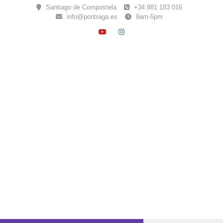
Skip
Santiago de Compostela
+34 881 183 016
to
info@pontraga.es
9am-5pm
content
YOUTUBE
INSTAGRAM