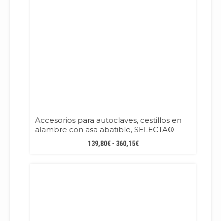
Accesorios para autoclaves, cestillos en
alambre con asa abatible, SELECTA®
RANGO
139,80
€
-
360,15
€
DE
PRECIOS:
DESDE
139,80€
HASTA
360,15€