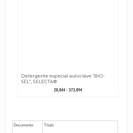
Detergente especial autoclave “BIO-
SEL”, SELECTA®
RANGO
28,84
€
-
373,89
€
DE
PRECIOS:
DESDE
28,84€
HASTA
Documento
Título
373,89€