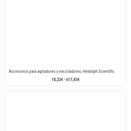
Accesorios para agitadores y mezcladores, Heidolph Scientific
RANGO
18,22
€
-
617,83
€
DE
PRECIOS:
DESDE
18,22€
HASTA
617,83€