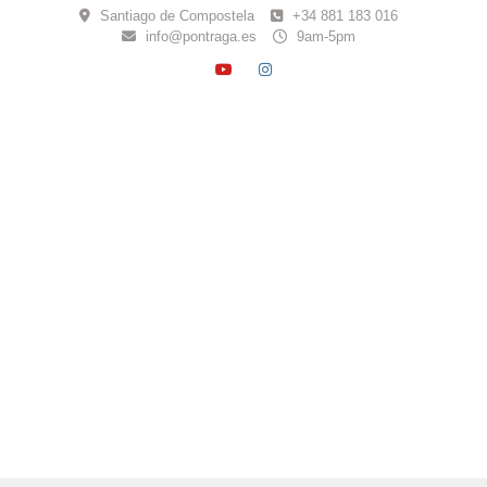
Skip
Santiago de Compostela
+34 881 183 016
to
info@pontraga.es
9am-5pm
content
YOUTUBE
INSTAGRAM