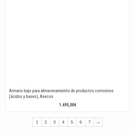
Armario bajo para almacenamiento de productos corrosivos
(ácidos y bases), Asecos
1.495,00
€
1
2
3
4
5
6
7
→