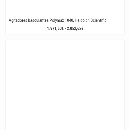
Agitadores basculantes Polymax 1040, Heidolph Scientific
RANGO
1.971,50
€
-
2.052,62
€
DE
PRECIOS:
DESDE
1.971,50€
HASTA
2.052,62€