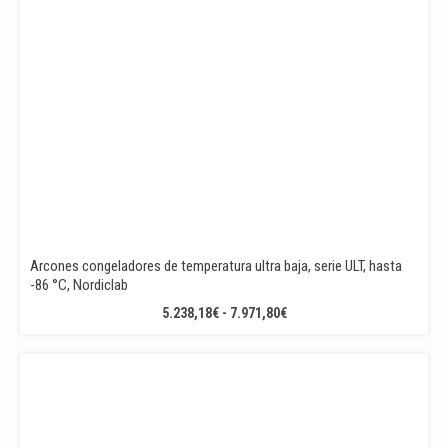
Arcones congeladores de temperatura ultra baja, serie ULT, hasta
-86 °C, Nordiclab
RANGO
5.238,18
€
-
7.971,80
€
DE
PRECIOS:
DESDE
5.238,18€
HASTA
7.971,80€