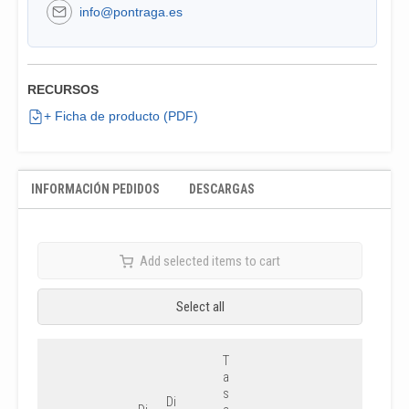
info@pontraga.es
RECURSOS
+ Ficha de producto (PDF)
INFORMACIÓN PEDIDOS
DESCARGAS
Add selected items to cart
Select all
T
a
s
Di