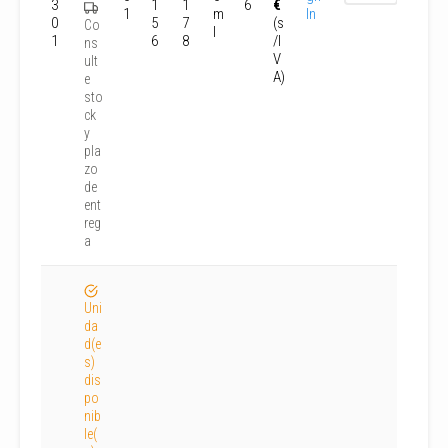
3
1
1
6
€
1
m
In
0
5
7
(s
Co
l
1
6
8
/I
ns
V
ult
A)
e
sto
ck
y
pla
zo
de
ent
reg
a
Uni
da
d(e
s)
dis
po
nib
le(