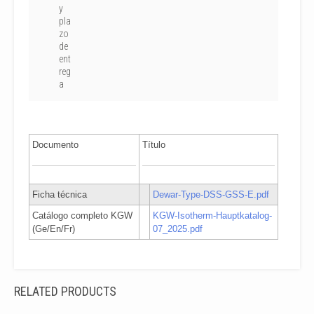
y
pla
zo
de
ent
reg
a
Documento
Título
Ficha técnica
Dewar-Type-DSS-GSS-E.pdf
Catálogo completo KGW
KGW-Isotherm-Hauptkatalog-
(Ge/En/Fr)
07_2025.pdf
RELATED PRODUCTS