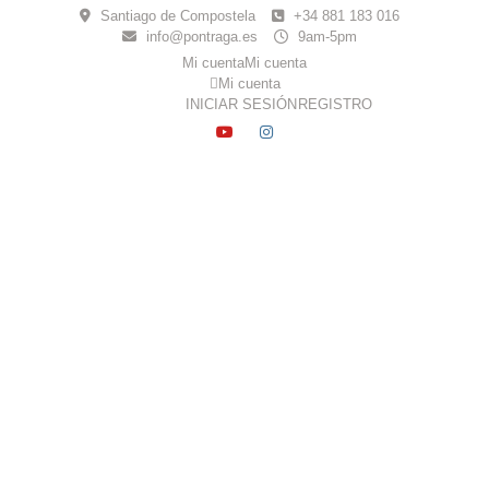
Skip
Santiago de Compostela
+34 881 183 016
to
info@pontraga.es
9am-5pm
content
Mi cuenta
Mi cuenta
Mi cuenta
INICIAR SESIÓN
REGISTRO
YOUTUBE
INSTAGRAM