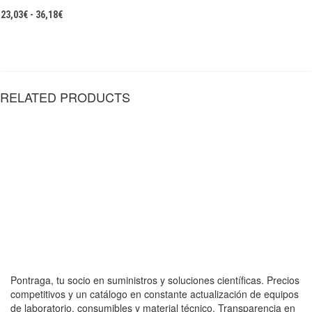
Rango
23,03
€
-
36,18
€
de
precios:
desde
23,03€
hasta
RELATED PRODUCTS
36,18€
Pontraga, tu socio en suministros y soluciones científicas. Precios
competitivos y un catálogo en constante actualización de equipos
de laboratorio, consumibles y material técnico. Transparencia en