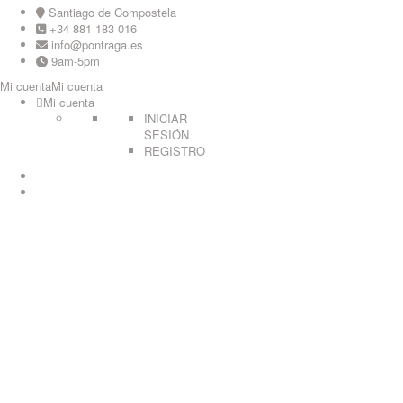
Skip
Santiago de Compostela
to
+34 881 183 016
content
info@pontraga.es
9am-5pm
Mi cuenta
Mi cuenta
Mi cuenta
INICIAR
SESIÓN
REGISTRO
Youtube
Instagram