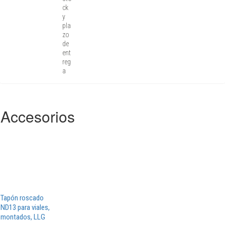
ck
y
pla
zo
de
ent
reg
a
Accesorios
Tapón roscado
ND13 para viales,
montados, LLG