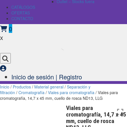
Outlet – Stocks fuera
CATÁLOGOS
OFERTAS
CONTACTO
0
x
Inicio de sesión | Registro
Inicio
/
Productos
/
Material general
/
Separación y
filtración
/
Cromatografía
/
Viales para cromatografía
/ Viales para
cromatografía, 14,7 x 45 mm, cuello de rosca ND13, LLG
Viales para
cromatografía, 14,7 x 45
mm, cuello de rosca