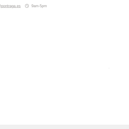
@pontraga.es
9am-5pm