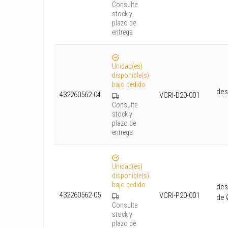
Consulte
stock y
plazo de
entrega
Unidad(es)
disponible(s)
bajo pedido
des
432260562-04
VCRI-D20-001
Consulte
stock y
plazo de
entrega
Unidad(es)
disponible(s)
bajo pedido
des
432260562-05
VCRI-P20-001
de 
Consulte
stock y
plazo de