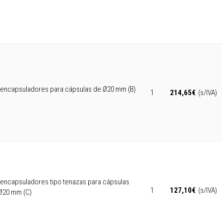
encapsuladores para cápsulas de Ø20 mm (B)
1
214,65
€
(s/IVA)
encapsuladores tipo tenazas para cápsulas
1
127,10
€
(s/IVA)
Ø20 mm (C)