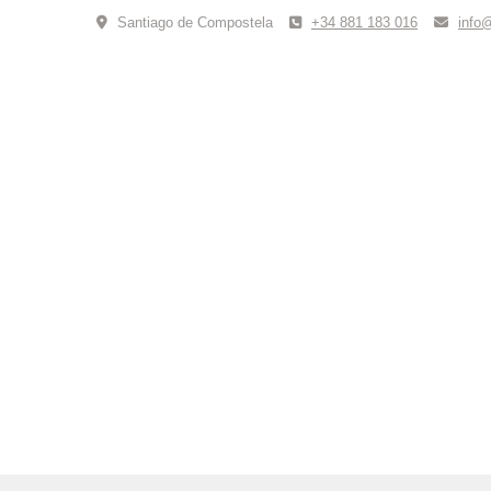
Skip
Santiago de Compostela
+34 881 183 016
info
to
content