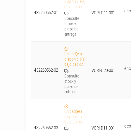
disponible(s)
bajo pedido
enc
432260562-01
VCRI-C11-001
Consulte
stock y
plazo de
entrega
Unidad(es)
disponible(s)
bajo pedido
enc
432260562-02
VCRI-C20-001
Consulte
stock y
plazo de
entrega
Unidad(es)
disponible(s)
bajo pedido
des
432260562-03
VCRI-D11-001