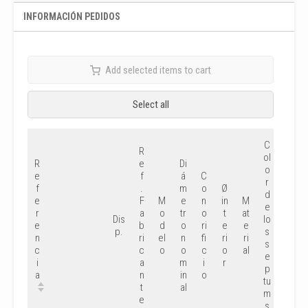
INFORMACIÓN PEDIDOS
Add selected items to cart
Select all
C
R
ol
R
e
Di
D
o
e
f
á
C
u
r
f
.
m
o
Ø
r
d
e
F
M
e
n
in
M
e
e
r
a
o
tr
o
t
at
z
Dis
lo
e
b
d
o
ri
e
e
a
p.
s
n
ri
el
n
fi
ri
ri
S
s
c
c
o
o
c
o
al
h
e
i
a
m
i
r
o
p
a
n
in
o
r
tu
t
al
e
m
e
s