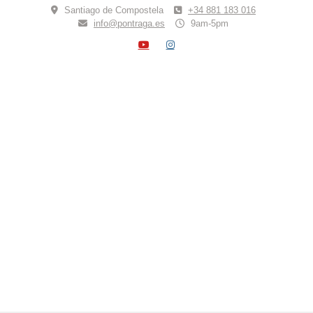
Skip
Santiago de Compostela
+34 881 183 016
to
info@pontraga.es
9am-5pm
content
YOUTUBE
INSTAGRAM