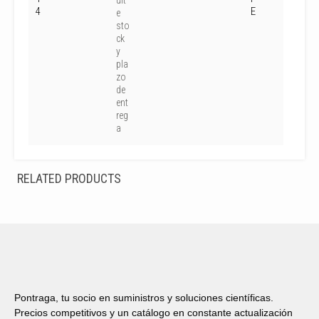
ult
4
E
e
sto
ck
y
pla
zo
de
ent
reg
a
RELATED PRODUCTS
Pontraga, tu socio en suministros y soluciones científicas.
Precios competitivos y un catálogo en constante actualización