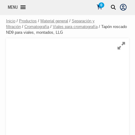
0
MENU
Inicio
/
Productos
/
Material general
/
Separación y
filtración
/
Cromatografía
/
Viales para cromatografía
/ Tapón roscado
ND9 para viales, montados, LLG