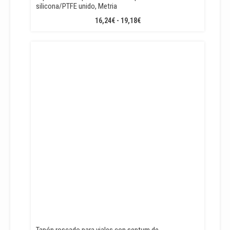
silicona/PTFE unido, Metria
RANGO
16,24
€
-
19,18
€
DE
PRECIOS:
DESDE
16,24€
HASTA
19,18€
Tapón roscado para viales con septum de