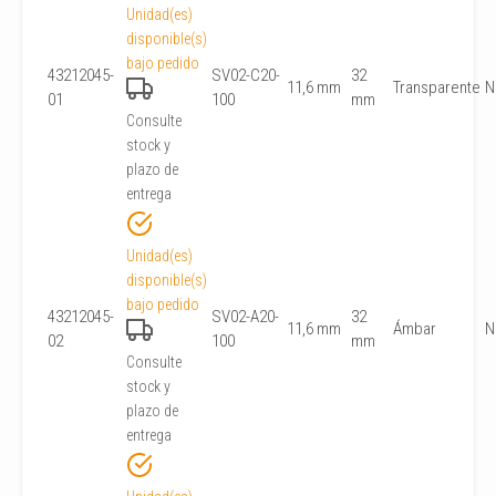
Unidad(es)
disponible(s)
bajo pedido
43212045-
SV02-C20-
32
11,6 mm
Transparente
N
01
100
mm
Consulte
stock y
plazo de
entrega
Unidad(es)
disponible(s)
bajo pedido
43212045-
SV02-A20-
32
11,6 mm
Ámbar
N
02
100
mm
Consulte
stock y
plazo de
entrega