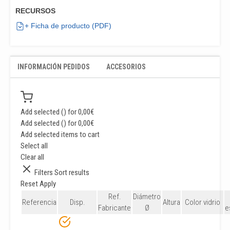
RECURSOS
+ Ficha de producto (PDF)
INFORMACIÓN PEDIDOS
ACCESORIOS
Add selected (
) for
0,00
€
Add selected (
) for
0,00
€
Add selected items to cart
Select all
Clear all
Filters
Sort results
Reset
Apply
Ref.
Diámetro
Referencia
Disp.
Altura
Color vidrio
Fabricante
Ø
e