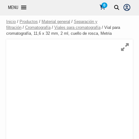
0
MENU
Inicio
/
Productos
/
Material general
/
Separación y
filtración
/
Cromatografía
/
Viales para cromatografía
/ Vial para
cromatografía, 11,6 x 32 mm, 2 ml, cuello de rosca, Metria