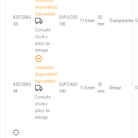
Unidad(es)
disponible(s)
bajo pedido
43212045-
SVP2-C02-
32
11,6 mm
Transparente
S
03
100
mm
Consulte
stock y
plazo de
entrega
Unidad(es)
disponible(s)
bajo pedido
43212045-
SVP2-A02-
32
11,6 mm
Ámbar
S
04
100
mm
Consulte
stock y
plazo de
entrega