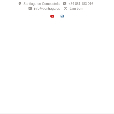
Skip
Santiago de Compostela
+34 881 183 016
to
info@pontraga.es
9am-5pm
content
YOUTUBE
INSTAGRAM