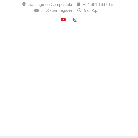
Skip
Santiago de Compostela
+34 881 183 016
to
info@pontraga.es
9am-5pm
content
YOUTUBE
INSTAGRAM