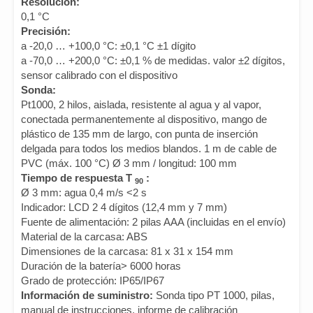
Resolución:
0,1 °C
Precisión:
a -20,0 … +100,0 °C: ±0,1 °C ±1 dígito
a -70,0 … +200,0 °C: ±0,1 % de medidas. valor ±2 dígitos,
sensor calibrado con el dispositivo
Sonda:
Pt1000, 2 hilos, aislada, resistente al agua y al vapor,
conectada permanentemente al dispositivo, mango de
plástico de 135 mm de largo, con punta de inserción
delgada para todos los medios blandos. 1 m de cable de
PVC (máx. 100 °C) Ø 3 mm / longitud: 100 mm
Tiempo de respuesta T
:
90
Ø 3 mm: agua 0,4 m/s <2 s
Indicador: LCD 2 4 dígitos (12,4 mm y 7 mm)
Fuente de alimentación: 2 pilas AAA (incluidas en el envío)
Material de la carcasa: ABS
Dimensiones de la carcasa: 81 x 31 x 154 mm
Duración de la batería> 6000 horas
Grado de protección: IP65/IP67
Información de suministro:
Sonda tipo PT 1000, pilas,
manual de instrucciones, informe de calibración