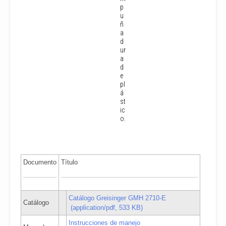
p
u
ñ
a
d
ur
a
d
e
pl
á
st
ic
o.
Documento
Título
Catálogo Greisinger GMH 2710-E
Catálogo
(application/pdf, 533 KB)
Instrucciones de manejo