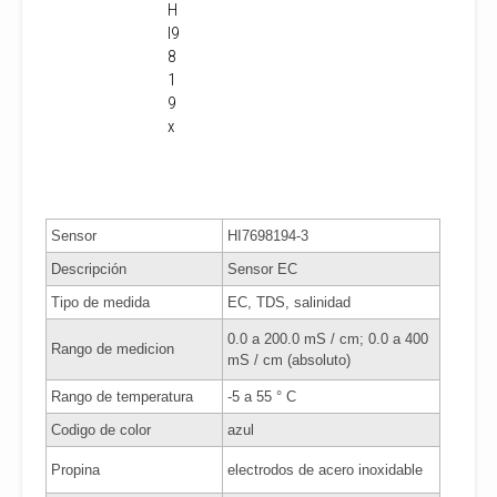
H
I9
8
1
9
x
Sensor
HI7698194-3
Descripción
Sensor EC
Tipo de medida
EC, TDS, salinidad
0.0 a 200.0 mS / cm; 0.0 a 400
Rango de medicion
mS / cm (absoluto)
Rango de temperatura
-5 a 55 ° C
Codigo de color
azul
Propina
electrodos de acero inoxidable