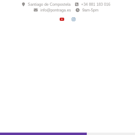
Skip
Santiago de Compostela
+34 881 183 016
to
info@pontraga.es
9am-5pm
content
YOUTUBE
INSTAGRAM