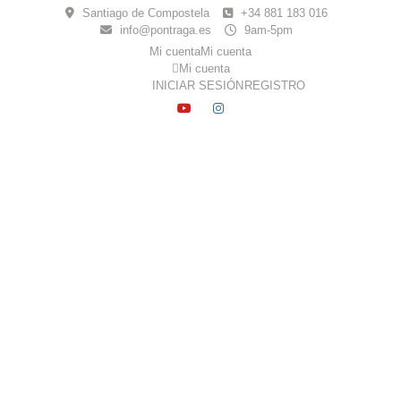
Skip
Santiago de Compostela
+34 881 183 016
to
info@pontraga.es
9am-5pm
content
Mi cuenta
Mi cuenta
Mi cuenta
INICIAR SESIÓN
REGISTRO
YOUTUBE
INSTAGRAM