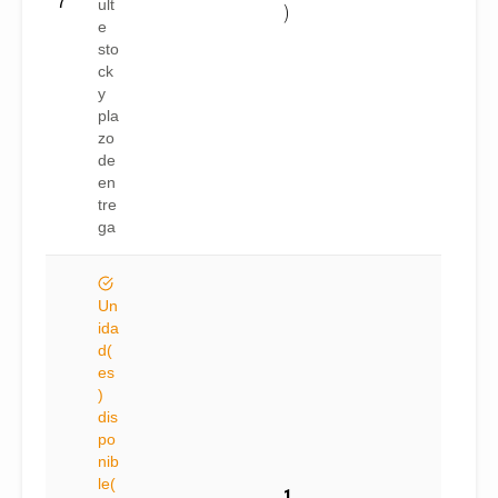
7
ult
)
e
sto
ck
y
pla
zo
de
en
tre
ga
Un
ida
d(
es
)
dis
po
nib
le(
1