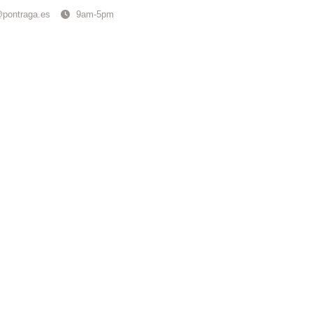
@pontraga.es
9am-5pm