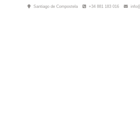
Skip
Santiago de Compostela
+34 881 183 016
info
to
content