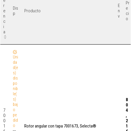
e
Pr
r
E
Dis
e
e
n
Producto
p
ci
n
v
o
c
i
a
Uni
da
d(e
s)
dis
po
nib
le(
s)
8
baj
0
o
7
4
pe
0
,
did
0
2
o
1
1
Rotor angular con tapa 7001673, Selecta®