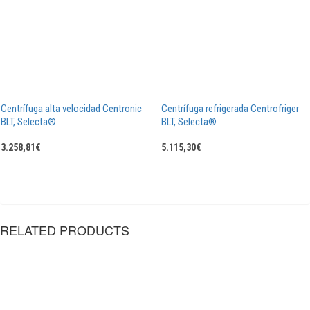
Centrífuga alta velocidad Centronic
Centrífuga refrigerada Centrofriger
BLT, Selecta®
BLT, Selecta®
3.258,81
€
5.115,30
€
RELATED PRODUCTS