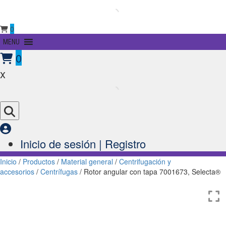
0
Primary
MENU
Menu
0
x
Inicio de sesión | Registro
Inicio
/
Productos
/
Material general
/
Centrifugación y
accesorios
/
Centrífugas
/ Rotor angular con tapa 7001673, Selecta®