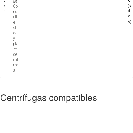
6
€
7
(s
Co
3
/I
ns
V
ult
A)
e
sto
ck
y
pla
zo
de
ent
reg
a
Centrífugas compatibles