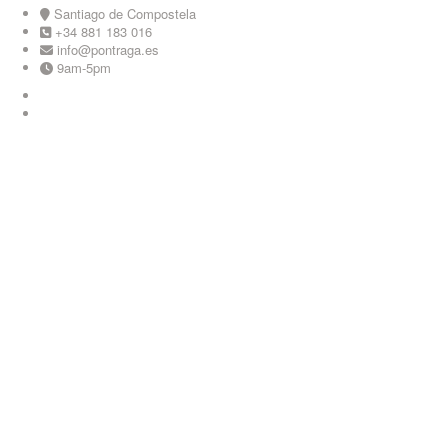
Skip
Santiago de Compostela
to
+34 881 183 016
content
info@pontraga.es
9am-5pm
Youtube
Instagram