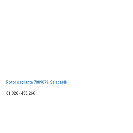
Rotor oscilante 7009079, Selecta®
Rango
61,32
€
-
455,26
€
de
precios:
desde
61,32€
hasta
455,26€