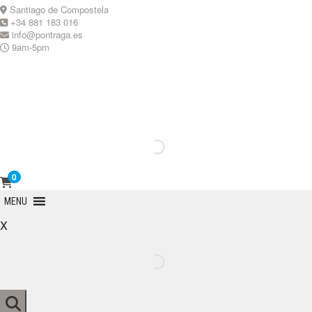
Skip
Santiago de Compostela
to
+34 881 183 016
content
info@pontraga.es
9am-5pm
Youtube
Instagram
0
Primary
MENU
Menu
x