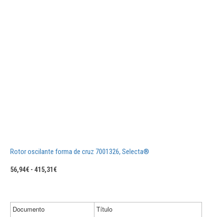
Rotor oscilante forma de cruz 7001326, Selecta®
Rango
56,94
€
-
415,31
€
de
precios:
desde
56,94€
Documento
Título