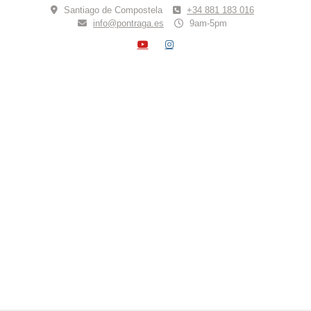
Skip
Santiago de Compostela
+34 881 183 016
to
info@pontraga.es
9am-5pm
content
YOUTUBE
INSTAGRAM