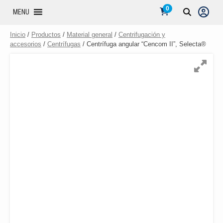
0
MENU
Inicio
/
Productos
/
Material general
/
Centrifugación y
accesorios
/
Centrífugas
/ Centrífuga angular “Cencom II”, Selecta®