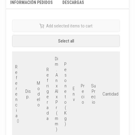
INFORMACIÓN PEDIDOS
DESCARGAS
Add selected items to cart
Select all
Di
m
P
R
R
.
e
e
e
A
s
f
f
n
o
e
M
ri
x
n
Pr
Su
r
o
E
Dis
g
Al
e
e
Pr
e
d
n
Cantidad
p.
e
x
t
ci
ec
n
el
v
r
P
o
o
io
c
o
a
r
(
i
d
(
K
a
a
m
g
m
)
)