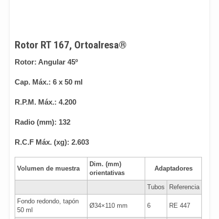
Rotor RT 167, Ortoalresa®
Rotor: Angular 45º
Cap. Máx.: 6 x 50 ml
R.P.M. Máx.: 4.200
Radio (mm): 132
R.C.F Máx. (xg): 2.603
Dim. (mm)
Volumen de muestra
Adaptadores
orientativas
Tubos
Referencia
Fondo redondo, tapón
Ø34×110 mm
6
RE 447
50 ml