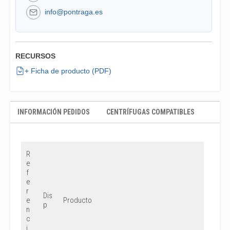
info@pontraga.es
RECURSOS
+ Ficha de producto (PDF)
INFORMACIÓN PEDIDOS
CENTRÍFUGAS COMPATIBLES
R
e
f
e
r
Dis
e
Producto
p
n
c
i