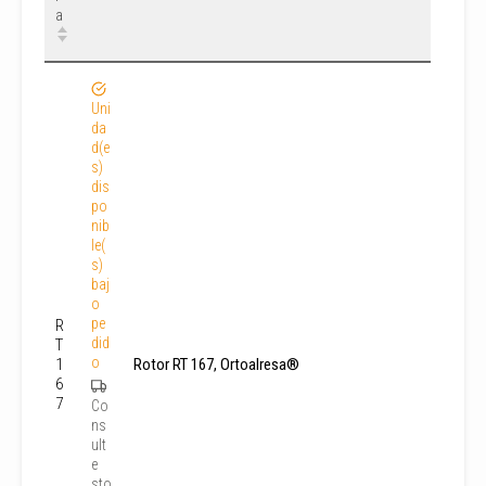
a
Uni
da
d(e
s)
dis
po
nib
le(
s)
baj
o
pe
R
did
T
o
1
Rotor RT 167, Ortoalresa®
6
7
Co
ns
ult
e
sto