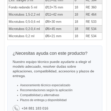
Extr. sangre 5 ml
Ø13×82 mm
6
RE 364
Fondo redondo 5 ml
Ø13×75 mm
18
RE 360
Microtubos 1,5-2,2 ml
Ø11×42 mm
18
RE 464
Microtubos 0,5-0,6 ml
Ø8×30 mm
18
RE 533
Microtubos 0,2-0,4 ml
Ø6×45 mm
18
RE 534
Microtubos 0,2 ml
Ø6×21 mm
18
RE 534
¿Necesitas ayuda con este producto?
Nuestro equipo técnico puede ayudarte a elegir el
modelo adecuado, resolver dudas sobre
aplicaciones, compatibilidad, accesorios y plazos de
entrega.
Asesoramiento técnico especializado
Recomendaciones según tu aplicación
Compatibilidad y alternativas
Plazos de entrega y disponibilidad
+34 881 183 016