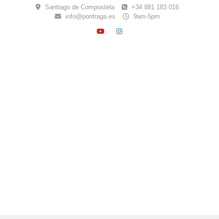
Skip
Santiago de Compostela
+34 881 183 016
to
info@pontraga.es
9am-5pm
content
YOUTUBE
INSTAGRAM