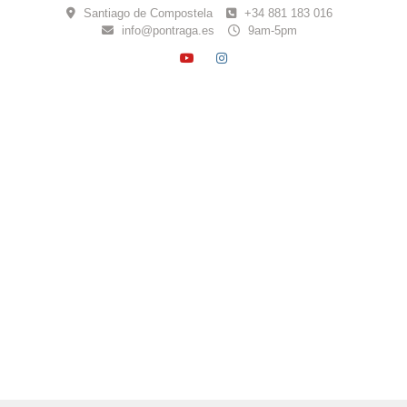
Skip
Santiago de Compostela
+34 881 183 016
to
info@pontraga.es
9am-5pm
content
YOUTUBE
INSTAGRAM