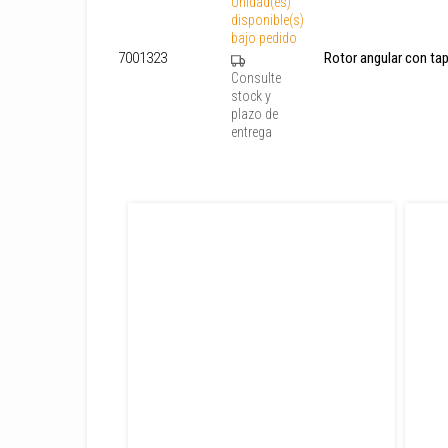
Unidad(es)
disponible(s)
bajo pedido
7001323
Rotor angular con ta
Consulte
stock y
plazo de
entrega