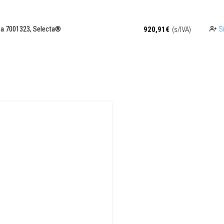
pa 7001323, Selecta®
Si
920,91
€
(s/IVA)