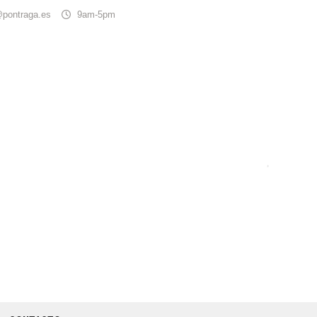
@pontraga.es
9am-5pm