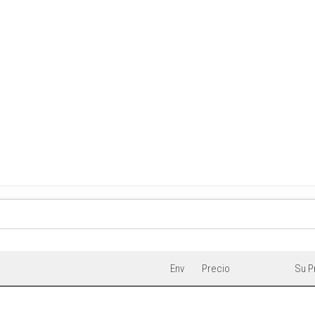
Env
Precio
Su P