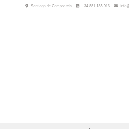
Skip
Santiago de Compostela
+34 881 183 016
info
to
content