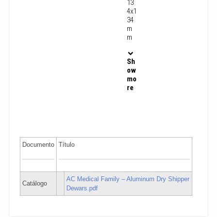
13
4x1
34
m
m
Sh
ow
mo
re
Documento
Título
AC Medical Family – Aluminum Dry Shipper
Catálogo
Dewars.pdf