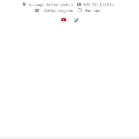
Skip
Santiago de Compostela
+34 881 183 016
to
info@pontraga.es
9am-5pm
content
YOUTUBE
INSTAGRAM