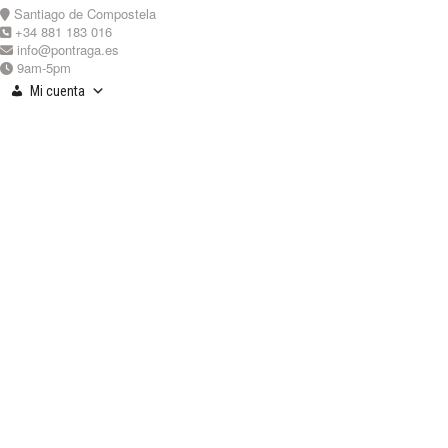
Skip
Santiago de Compostela
to
+34 881 183 016
content
info@pontraga.es
9am-5pm
Mi cuenta
Youtube
Instagram