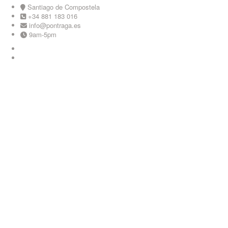
Skip
Santiago de Compostela
to
+34 881 183 016
content
info@pontraga.es
9am-5pm
Youtube
Instagram