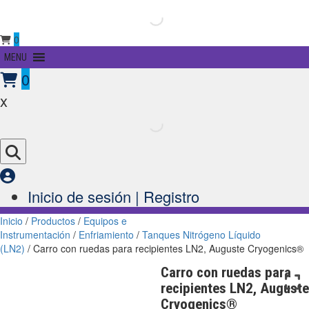
0
Primary
MENU
Menu
0
x
Inicio de sesión | Registro
Inicio
/
Productos
/
Equipos e
Instrumentación
/
Enfriamiento
/
Tanques Nitrógeno Líquido
(LN2)
/ Carro con ruedas para recipientes LN2, Auguste Cryogenics®
Carro con ruedas para
recipientes LN2, Auguste
Cryogenics®